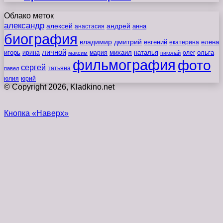
Облако меток
александр
алексей
андрей
анна
анастасия
биография
владимир
дмитрий
евгений
екатерина
елена
личной
игорь
наталья
ольга
ирина
мария
михаил
олег
максим
николай
фильмография
фото
сергей
татьяна
павел
юлия
юрий
© Copyright 2026, Kladkino.net
Кнопка «Наверх»