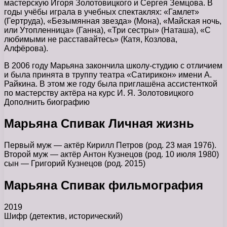
мастерскую Игоря Золотовицкого и Сергея Земцова. В
годы учёбы играла в учебных спектаклях: «Гамлет»
(Гертруда), «Безымянная звезда» (Мона), «Майская ночь,
или Утопленница» (Ганна), «Три сестры» (Наташа), «С
любимыми не расставайтесь» (Катя, Козлова,
Алфёрова).
В 2006 году Марьяна закончила школу-студию с отличием
и была принята в труппу театра «Сатирикон» имени А.
Райкина. В этом же году была приглашёна ассистенткой
по мастерству актёра на курс И. Я. Золотовицкого
Дополнить биографию
Марьяна Спивак Личная жизнь
Первый муж — актёр Кирилл Петров (род. 23 мая 1976).
Второй муж — актёр Антон Кузнецов (род. 10 июля 1980)
сын — Григорий Кузнецов (род. 2015)
Марьяна Спивак фильмография
2019
Шифр (детектив, исторический)