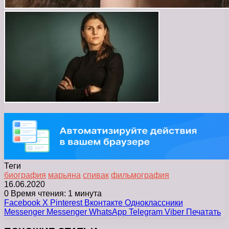
Теги
биография
марьяна
спивак
фильмография
16.06.2020
0
Время чтения: 1 минута
Facebook
X
Pinterest
Вконтакте
Одноклассники
Messenger
Messenger
WhatsApp
Telegram
Viber
Печатать