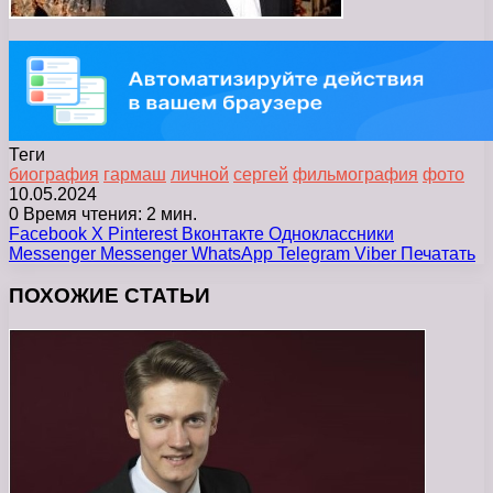
Теги
биография
гармаш
личной
сергей
фильмография
фото
10.05.2024
0
Время чтения: 2 мин.
Facebook
X
Pinterest
Вконтакте
Одноклассники
Messenger
Messenger
WhatsApp
Telegram
Viber
Печатать
ПОХОЖИЕ СТАТЬИ