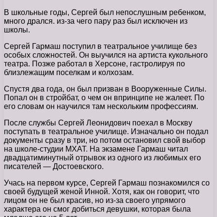
В школьные годы, Сергей был непослушным ребенком,
много дрался. из-за чего пару раз был исключен из
школы.
Сергей Гармаш поступил в театральное училище без
особых сложностей. Он выучился на артиста кукольного
театра. Позже работал в Херсоне, гастролируя по
близлежащим поселкам и колхозам.
Спустя два года, он был призван в Вооруженные Силы.
Попал он в стройбат, о чем он впринципе не жалеет. По
его словам он научился там нескольким профессиям.
После службы Сергей Леонидович поехал в Москву
поступать в театральное училище. Изначально он подал
документы сразу в три, но потом остановил свой выбор
на школе-студии МХАТ. На экзамене Гармаш читал
двадцатиминутный отрывок из одного из любимых его
писателей — Достоевского.
Учась на первом курсе, Сергей Гармаш познакомился со
своей будущей женой Инной. Хотя, как он говорит, что
лицом он не был красив, но из-за своего упрямого
характера он смог добиться девушки, которая была