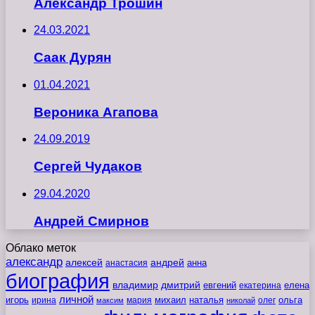
Александр Трошин
24.03.2021
Саак Дурян
01.04.2021
Вероника Агапова
24.09.2019
Сергей Чудаков
29.04.2020
Андрей Смирнов
Облако меток
александр
алексей
андрей
анна
анастасия
биография
владимир
дмитрий
евгений
екатерина
елена
личной
игорь
наталья
ольга
ирина
мария
михаил
олег
максим
николай