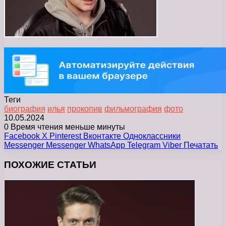
Теги
биография
илья
прокопив
фильмография
фото
10.05.2024
0
Время чтения меньше минуты
Facebook
X
Pinterest
Вконтакте
Одноклассники
Messenger
Messenger
WhatsApp
Telegram
Viber
Печатать
ПОХОЖИЕ СТАТЬИ