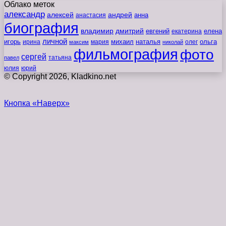
Облако меток
александр
алексей
андрей
анна
анастасия
биография
владимир
дмитрий
евгений
екатерина
елена
личной
игорь
наталья
ольга
ирина
мария
михаил
олег
максим
николай
фильмография
фото
сергей
татьяна
павел
юлия
юрий
© Copyright 2026, Kladkino.net
Кнопка «Наверх»