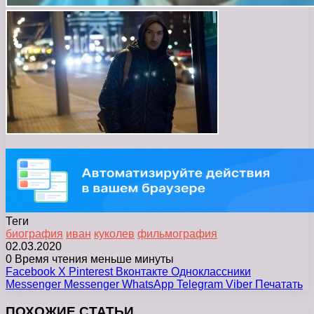
Теги
биография
иван
куколев
фильмография
02.03.2020
0
Время чтения меньше минуты
Facebook
X
Pinterest
Вконтакте
Одноклассники
Messenger
Messenger
WhatsApp
Telegram
Viber
Печатать
ПОХОЖИЕ СТАТЬИ