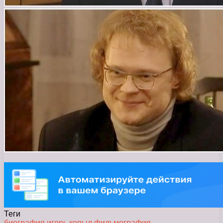
Теги
биография
игорь
копыл
фильмография