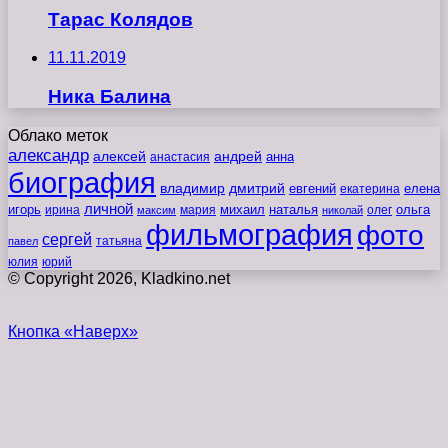
Тарас Колядов
11.11.2019
Ника Балина
Облако меток
александр
алексей
андрей
анна
анастасия
биография
владимир
дмитрий
евгений
екатерина
елена
личной
игорь
наталья
ольга
ирина
мария
михаил
олег
максим
николай
фильмография
фото
сергей
татьяна
павел
юлия
юрий
© Copyright 2026, Kladkino.net
Кнопка «Наверх»