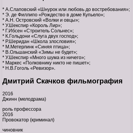
* А.Слаповский «Шнурок или любовь до востребования»;
* Э. де Филлипо «Рождество в доме Купьело»;
* А.Н. Островский «Волки и овцы»;
* У.Шекспир «Король Лир»;
* Г.Ибсен «Строитель Сольнес»;
* К.Гольдони «Слуга двух господ»;
* Р.Шеридан «Школа злословия»;
* М.Метерлинк «Синяя птица»;
* В.Ольшанский «Зимы не будет»;
* У.Шекспир «Много шума из ничего»;
* Маркес «Полковнику никто не пишет»;
* Н.В.Гоголь «Ревизор».
Дмитрий Скачков фильмография
2016
Джинн (мелодрама)
роль профессора
2016
Провокатор (криминал)
чиновник