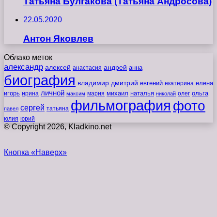
Татьяна Булгакова (Татьяна Андросова)
22.05.2020
Антон Яковлев
Облако меток
александр
алексей
андрей
анна
анастасия
биография
владимир
дмитрий
евгений
екатерина
елена
личной
игорь
наталья
ольга
ирина
мария
михаил
олег
максим
николай
фильмография
фото
сергей
татьяна
павел
юлия
юрий
© Copyright 2026, Kladkino.net
Кнопка «Наверх»