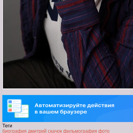
Теги
биография
дмитрий
скачок
фильмография
фото