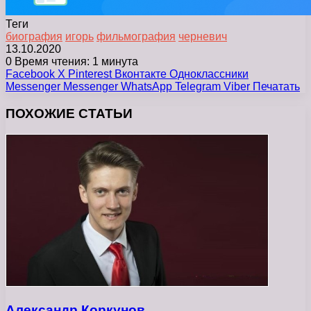
Теги
биография
игорь
фильмография
черневич
13.10.2020
0
Время чтения: 1 минута
Facebook
X
Pinterest
Вконтакте
Одноклассники
Messenger
Messenger
WhatsApp
Telegram
Viber
Печатать
ПОХОЖИЕ СТАТЬИ
Александр Коркунов