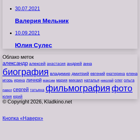
30.07.2021
Валерия Мельник
10.09.2021
Юлия Сулес
Облако меток
александр
алексей
андрей
анна
анастасия
биография
владимир
дмитрий
евгений
екатерина
елена
личной
игорь
наталья
ольга
ирина
мария
михаил
олег
максим
николай
фильмография
фото
сергей
татьяна
павел
юлия
юрий
© Copyright 2026, Kladkino.net
Кнопка «Наверх»