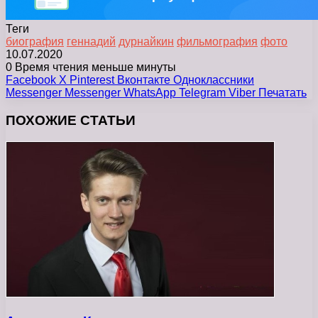
Теги
биография
геннадий
дурнайкин
фильмография
фото
10.07.2020
0
Время чтения меньше минуты
Facebook
X
Pinterest
Вконтакте
Одноклассники
Messenger
Messenger
WhatsApp
Telegram
Viber
Печатать
ПОХОЖИЕ СТАТЬИ