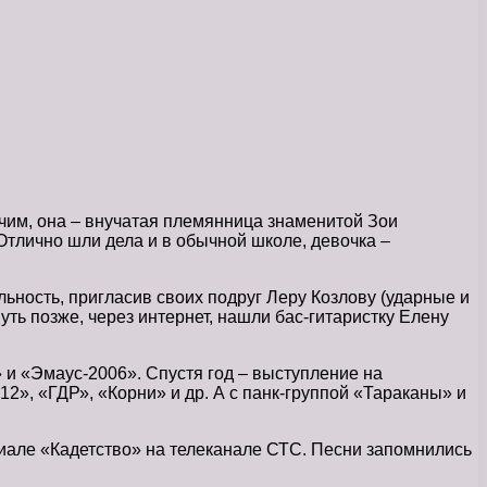
очим, она – внучатая племянница знаменитой Зои
Отлично шли дела и в обычной школе, девочка –
альность, пригласив своих подруг Леру Козлову (ударные и
уть позже, через интернет, нашли бас-гитаристку Елену
 и «Эмаус-2006». Спустя год – выступление на
», «ГДР», «Корни» и др. А с панк-группой «Тараканы» и
иале «Кадетство» на телеканале СТС. Песни запомнились