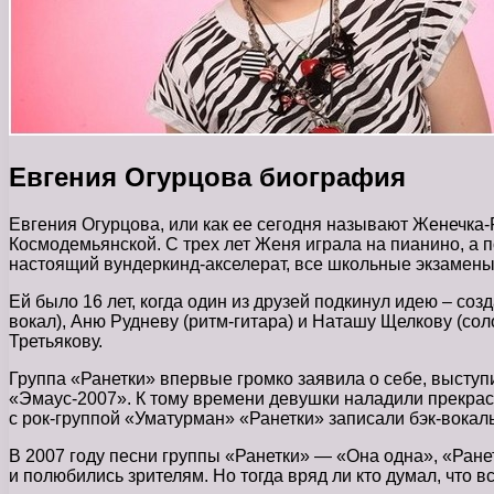
Евгения Огурцова биография
Евгения Огурцова, или как ее сегодня называют Женечка-
Космодемьянской. С трех лет Женя играла на пианино, а 
настоящий вундеркинд-акселерат, все школьные экзамены
Ей было 16 лет, когда один из друзей подкинул идею – соз
вокал), Аню Рудневу (ритм-гитара) и Наташу Щелкову (сол
Третьякову.
Группа «Ранетки» впервые громко заявила о себе, выступ
«Эмаус-2007». К тому времени девушки наладили прекрасн
с рок-группой «Уматурман» «Ранетки» записали бэк-вокал
В 2007 году песни группы «Ранетки» — «Она одна», «Ран
и полюбились зрителям. Но тогда вряд ли кто думал, что 