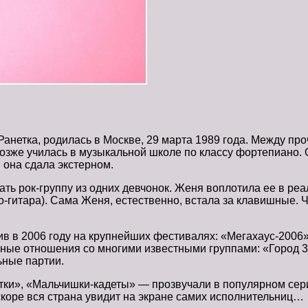
Ранетка, родилась в Москве, 29 марта 1989 года. Между пр
позже училась в музыкальной школе по классу фортепиано. 
 она сдала экстерном.
дать рок-группу из одних девчонок. Женя воплотила ее в ре
о-гитара). Сама Женя, естественно, встала за клавишные. Ч
ив в 2006 году на крупнейших фестивалях: «Мегахаус-2006»
ые отношения со многими известными группами: «Город 312
ьные партии.
етки», «Мальчишки-кадеты» — прозвучали в популярном сер
вскоре вся страна увидит на экране самих исполнительниц…