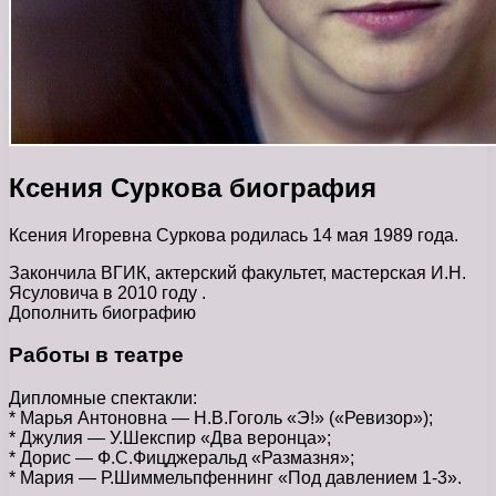
Ксения Суркова биография
Ксения Игоревна Суркова родилась 14 мая 1989 года.
Закончила ВГИК, актерский факультет, мастерская И.Н.
Ясуловича в 2010 году .
Дополнить биографию
Работы в театре
Дипломные спектакли:
* Марья Антоновна — Н.В.Гоголь «Э!» («Ревизор»);
* Джулия — У.Шекспир «Два веронца»;
* Дорис — Ф.С.Фицджеральд «Размазня»;
* Мария — Р.Шиммельпфеннинг «Под давлением 1-3».