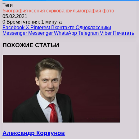
Теги
биография
ксения
суркова
фильмография
фото
05.02.2021
0
Время чтения: 1 минута
Facebook
X
Pinterest
Вконтакте
Одноклассники
Messenger
Messenger
WhatsApp
Telegram
Viber
Печатать
ПОХОЖИЕ СТАТЬИ
Александр Коркунов