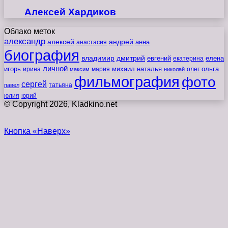
Алексей Хардиков
Облако меток
александр
алексей
андрей
анна
анастасия
биография
владимир
дмитрий
евгений
екатерина
елена
личной
игорь
наталья
ольга
ирина
мария
михаил
олег
максим
николай
фильмография
фото
сергей
татьяна
павел
юлия
юрий
© Copyright 2026, Kladkino.net
Кнопка «Наверх»