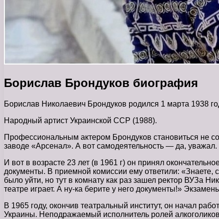
Борислав Брондуков биография
Борислав Николаевич Брондуков родился 1 марта 1938 год
Народный артист Украинской ССР (1988).
Профессиональным актером Брондуков становиться не соби
заводе «Арсенал». А вот самодеятельность — да, уважал. 
И вот в возрасте 23 лет (в 1961 г) он принял окончатель
документы. В приемной комиссии ему ответили: «Знаете, с
было уйти, но тут в комнату как раз зашел ректор ВУЗа Ни
театре играет. А ну-ка берите у него документы!» Экзамен
В 1965 году, окончив театральный институт, он начал раб
Украины. Неподражаемый исполнитель ролей алкоголиков