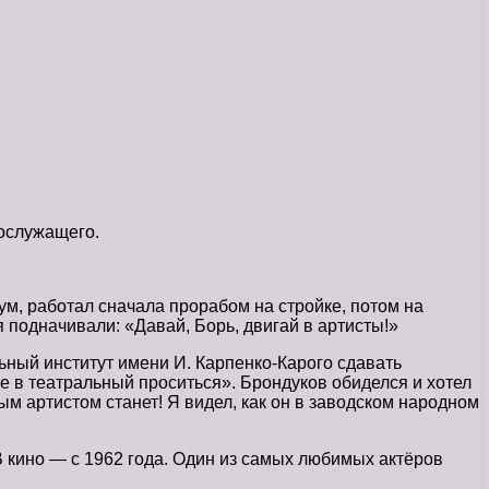
нослужащего.
м, работал сначала прорабом на стройке, потом на
я подначивали: «Давай, Борь, двигай в артисты!»
льный институт имени И. Карпенко-Карого сдавать
не в театральный проситься». Брондуков обиделся и хотел
ым артистом станет! Я видел, как он в заводском народном
 В кино — с 1962 года. Один из самых любимых актёров