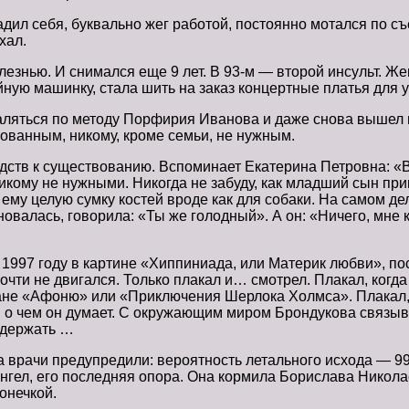
щадил себя, буквально жег работой, постоянно мотался по
хал.
лезнью. И снимался еще 9 лет. В 93-м — второй инсульт. Ж
ейную машинку, стала шить на заказ концертные платья для
аляться по методу Порфирия Иванова и даже снова вышел н
бованным, никому, кроме семьи, не нужным.
едств к существованию. Вспоминает Екатерина Петровна: «
ому не нужными. Никогда не забуду, как младший сын приш
ему целую сумку костей вроде как для собаки. На самом дел
новалась, говорила: «Ты же голодный». А он: «Ничего, мне 
997 году в картине «Хиппиниада, или Материк любви», после
очти не двигался. Только плакал и… смотрел. Плакал, когда
ране «Афоню» или «Приключения Шерлока Холмса». Плакал,
л, о чем он думает. С окружающим миром Брондукова связыв
ыдержать …
рачи предупредили: вероятность летального исхода — 99%. 
 Ангел, его последняя опора. Она кормила Борислава Никол
онечкой.