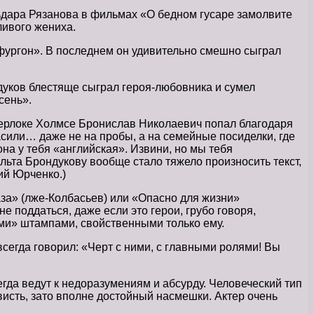
ьдара Рязанова в фильмах «О бедном гусаре замолвите
ливого жениха.
фургон». В последнем он удивительно смешно сыграл
дуков блестяще сыграл героя-любовника и сумел
сень».
Шерлоке Холмсе Бронислав Николаевич попал благодаря
сили… даже не на пробы, а на семейные посиделки, где
на у тебя «английская». Извини, но мы тебя
льта Брондукову вообще стало тяжело произносить текст,
ий Юрченко.)
аза» (лже-Колбасьев) или «Опасно для жизни»
 поддаться, даже если это герои, грубо говоря,
ими» штампами, свойственными только ему.
сегда говорил: «Черт с ними, с главными ролями! Вы
гда ведут к недоразумениям и абсурду. Человеческий тип
висть, зато вполне достойный насмешки. Актер очень