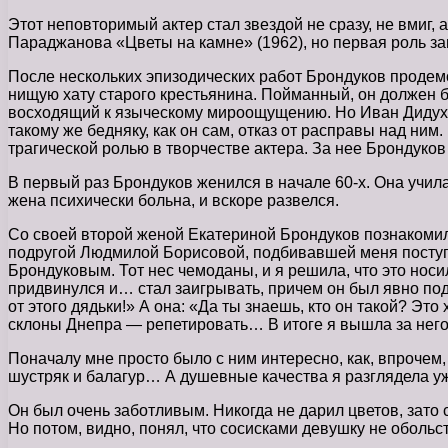
Этот неповторимый актер стал звездой не сразу, не вмиг,
Параджанова «Цветы на камне» (1962), но первая роль за
После нескольких эпизодических работ Брондуков продем
нищую хату старого крестьянина. Пойманный, он должен 
восходящий к языческому мироощущению. Но Иван Дидух н
такому же бедняку, как он сам, отказ от расправы над н
трагической ролью в творчестве актера. За нее Брондуков
В первый раз Брондуков женился в начале 60-х. Она учила
жена психически больна, и вскоре развелся.
Со своей второй женой Екатериной Брондуков познакомилс
подругой Людмилой Борисовой, подбивавшей меня поступа
Брондуковым. Тот нес чемоданы, и я решила, что это носи
придвинулся и… стал заигрывать, причем он был явно под
от этого дядьки!» А она: «Да ты знаешь, кто он такой? Эт
склоны Днепра — репетировать… В итоге я вышла за него
Поначалу мне просто было с ним интересно, как, впрочем
шустряк и балагур… А душевные качества я разглядела у
Он был очень заботливым. Никогда не дарил цветов, зато с
Но потом, видно, понял, что сосисками девушку не обольст