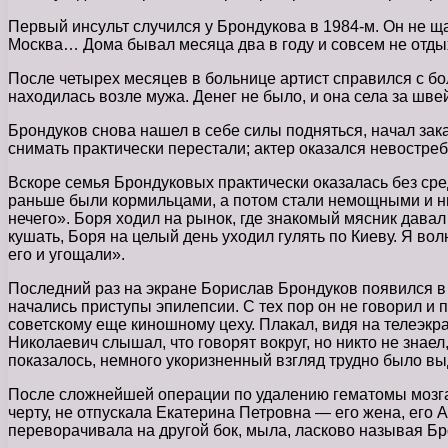
Первый инсульт случился у Брондукова в 1984-м. Он не 
Москва… Дома бывал месяца два в году и совсем не отды
После четырех месяцев в больнице артист справился с бо
находилась возле мужа. Денег не было, и она села за шв
Брондуков снова нашел в себе силы подняться, начал зак
снимать практически перестали; актер оказался невостре
Вскоре семья Брондуковых практически оказалась без ср
раньше были кормильцами, а потом стали немощными и ник
нечего». Боря ходил на рынок, где знакомый мясник давал 
кушать, Боря на целый день уходил гулять по Киеву. Я вол
его и угощали».
Последний раз на экране Борислав Брондуков появился в 1
начались приступы эпилепсии. С тех пор он не говорил и п
советскому еще киношному цеху. Плакал, видя на телеэк
Николаевич слышал, что говорят вокруг, но никто не знае
показалось, немного укоризненный взгляд трудно было в
После сложнейшей операции по удалению гематомы мозга в
черту, не отпускала Екатерина Петровна — его жена, его
переворачивала на другой бок, мыла, ласково называя Бр