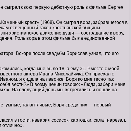
но он сыграл свою первую дебютную роль в фильме Сергея
Каменный крест» (1968). Он сыграл вора, забравшегося в
векам освещенный закон крестьянской общины,
изни христианское движение души — сострадание к вору,
уждения. Роль вора в этом фильме была единственной
атора. Вскоре после свадьбы Борислав узнал, что его
омились, когда мне было 18, а ему 31. Вместе с моей
вестного актера Ивана Миколайчука. Он приехал с
Иваном, я сидела на лавочке. Боря ко мне тесно так
к себя вести?» В возмущении говорю: «Люда, забери меня
чем я». На следующий день мы встретились и пошли на
лые, умные, талантливые; Боря среди них — первый
асил в гости, наварил сосисок, картошки, салат нарезал.
л отлично».