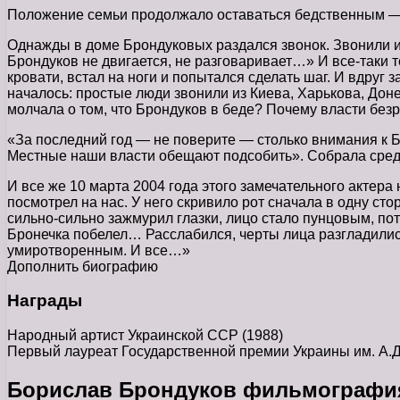
Положение семьи продолжало оставаться бедственным — по
Однажды в доме Брондуковых раздался звонок. Звонили и
Брондуков не двигается, не разговаривает…» И все-таки 
кровати, встал на ноги и попытался сделать шаг. И вдруг
началось: простые люди звонили из Киева, Харькова, Дон
молчала о том, что Брондуков в беде? Почему власти без
«За последний год — не поверите — столько внимания к Б
Местные наши власти обещают подсобить». Собрала средс
И все же 10 марта 2004 года этого замечательного актера
посмотрел на нас. У него скривило рот сначала в одну ст
сильно-сильно зажмурил глазки, лицо стало пунцовым, по
Бронечка побелел… Расслабился, черты лица разгладились.
умиротворенным. И все…»
Дополнить биографию
Награды
Народный артист Украинской ССР (1988)
Первый лауреат Государственной премии Украины им. А.Д
Борислав Брондуков фильмографи