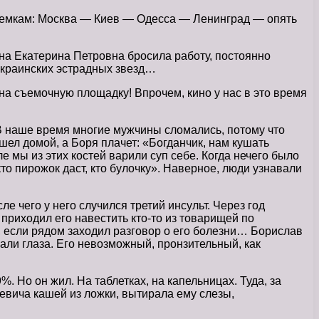
 съемкам: Москва — Киев — Одесса — Ленинград — опять
ена Екатерина Петровна бросила работу, постоянно
 украинских эстрадных звезд…
а съемочную площадку! Впрочем, кино у нас в это время
В наше время многие мужчины сломались, потому что
ел домой, а Боря плачет: «Богданчик, нам кушать
е мы из этих костей варили суп себе. Когда нечего было
кто пирожок даст, кто булочку». Наверное, люди узнавали
 чего у него случился третий инсульт. Через год
 приходил его навестить кто-то из товарищей по
 если рядом заходил разговор о его болезни… Борислав
али глаза. Его невозможный, пронзительный, как
Но он жил. На таблетках, на капельницах. Туда, за
аевича кашей из ложки, вытирала ему слезы,