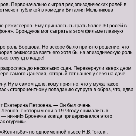
нров. Первоначально сыграл ряд эпизодических ролей в
 отмечен публикой в комедии Виталия Мельникова
ие режиссеров. Ему пришлось сыграть более 30 ролей в
фоня». Брондуков мог сыграть в этом фильме главную
оре роль Борщова. Но вскоре было принято решение, что
орил режиссера взять его хотя бы на эпизодическую роль.
ько секунд в кадре!
 разрослась до нескольких сцен. Перевернули вверх дном
ре самого Данелия, который тот нашел у себя на даче.
у. Ну в самом деле, кому приятно, что у мужа такое
ась стопроцентному попаданию супруга в образ, что, едва
рит Екатерина Петровна. — Он был очень
Леонов, с которым они в 1973году снимались в
о — ни-ни!» Бронечка всегда придерживался этого
ак огурчик».
 «Женитьба» по одноименной пьесе Н.В.Гоголя.