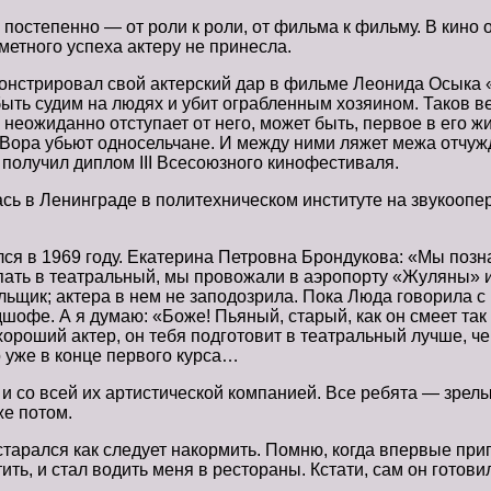
 а постепенно — от роли к роли, от фильма к фильму. В ки
метного успеха актеру не принесла.
онстрировал свой актерский дар в фильме Леонида Осыка «
быть судим на людях и убит ограбленным хозяином. Таков 
еожиданно отступает от него, может быть, первое в его ж
им. Вора убьют односельчане. И между ними ляжет межа отч
 получил диплом III Всесоюзного кинофестиваля.
сь в Ленинграде в политехническом институте на звукоопер
я в 1969 году. Екатерина Петровна Брондукова: «Мы познак
ть в театральный, мы провожали в аэропорту «Жуляны» из
льщик; актера в нем не заподозрила. Пока Люда говорила с 
шофе. А я думаю: «Боже! Пьяный, старый, как он смеет та
о хороший актер, он тебя подготовит в театральный лучше, 
 уже в конце первого курса…
, и со всей их артистической компанией. Все ребята — зре
же потом.
тарался как следует накормить. Помню, когда впервые пригл
ить, и стал водить меня в рестораны. Кстати, сам он готови