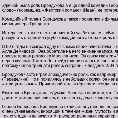
Удачной была роль Брондукова в еще одной комедии Гео
слово» (тюремщик), «Жестокий романс» (Иван), не потеря
Комедийный талант Брондукова также проявился в фильма
милиционера Грищенко.
Интересены также в его творческой судьбе фильмы «Вас 
разрушить стереотип сугубо комедийного актера и роль 
В 80-е годы он сыграл одну из самых своих блистательн
Алле Демидовой. Она обратила на него внимание мужа, я
присутствовал режиссер Масленников. Он сразу сказал: «Б
переозвучим». Так что Лестрейд говорит голосом «не свои
поэтому более тридцати ролей, сыгранных позднее 1984 г
Брондуков часто играл эпизодические роли, как например
(Переделкин). Но и появляясь в небольших ролях, он неиз
«отрицательные». Причем работал актёр почти всегда на 
Екатерина Брондукова: «Думаю, Бронечка понимал, что Гам
дайте мне хороший эпизод, и я из него сделаю конфетку!»»
Героев Борислава Брондукова отличает внутренняя невозм
очень узнаваемый, вносящий в течение жизни глупость и 
точно угадал и выразил этот распространенный характер