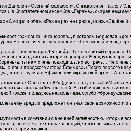
ргия Данелии «Осенний марафон». Снимался он также у Эл
лся и в блистательном ансамбле «Гаража», сыграв незадач
х «Смотри в оба», «Раз на раз не приходится», «Зелёный 
ожидает гражданка Никанорова», в котором Борислав Брон
в суровом приключенческом фильме «Тревожный месяц вере
ых ролей — инспектора Лестрейда. В знаменитый сериал о 
влявшегося одним из авторов сценария. Брондукова пригла
оренька, ты нам очень подходишь, но вот речь… Не очень о
м», а ленинградского актера Ефимова. (После первого инсу
ода, тоже озвучивал Ефимов или украинский артист Анатол
 в комедиях «Спортлото-82» (директор турбазы), «Мы из дж
менно вызывал улыбку зрителей. Его обаянию невозможно не
одной краске, пользуясь несколькими, сугубо «брондуковск
лета ему вряд ли предложат, он знал свои возможности и в
.
утимость в сочетании с внешней активностью, которые все
ахинею, но все же не столь зловещий, чтобы вызывать нена
 наших современников.