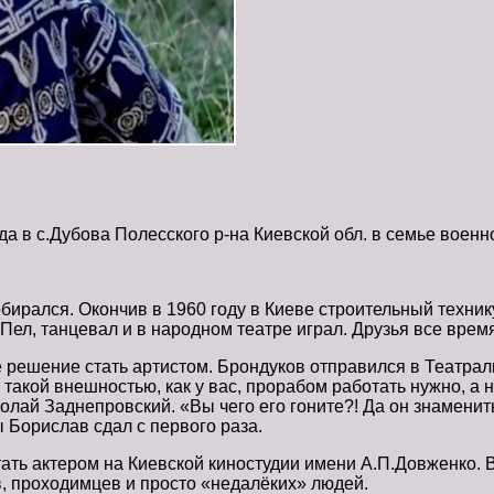
а в с.Дубова Полесского р-на Киевской обл. в семье воен
рался. Окончив в 1960 году в Киеве строительный технику
Пел, танцевал и в народном театре играл. Друзья все врем
ное решение стать артистом. Брондуков отправился в Театра
 такой внешностью, как у вас, прорабом работать нужно, а 
колай Заднепровский. «Вы чего его гоните?! Да он знаменит
ы Борислав сдал с первого раза.
отать актером на Киевской киностудии имени А.П.Довженко.
, проходимцев и просто «недалёких» людей.