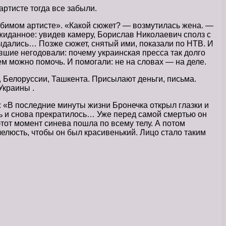
ртисте тогда все забыли.
юбимом артисте». «Какой сюжет? — возмутилась жена. —
жиданное: увидев камеру, Борислав Николаевич сполз с
зрыдались… Позже сюжет, снятый ими, показали по НТВ. И
шие негодовали: почему украинская пресса так долго
м можно помочь. И помогали: не на словах — на деле.
 Белоруссии, Ташкента. Присылают деньги, письма.
Украины .
а: «В последние минуты жизни Бронечка открыл глазки и
ось и снова прекратилось… Уже перед самой смертью он
тот момент синева пошла по всему телу. А потом
елюсть, чтобы он был красивенький. Лицо стало таким