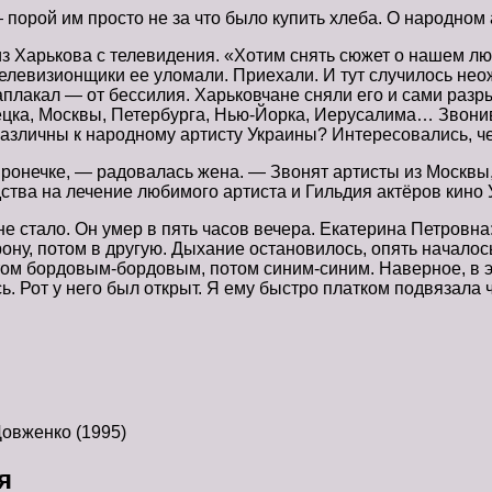
рой им просто не за что было купить хлеба. О народном а
з Харькова с телевидения. «Хотим снять сюжет о нашем л
телевизионщики ее уломали. Приехали. И тут случилось нео
 заплакал — от бессилия. Харьковчане сняли его и сами ра
ецка, Москвы, Петербурга, Нью-Йорка, Иерусалима… Звонив
различны к народному артисту Украины? Интересовались, че
ронечке, — радовалась жена. — Звонят артисты из Москвы,
тва на лечение любимого артиста и Гильдия актёров кино 
 не стало. Он умер в пять часов вечера. Екатерина Петровн
орону, потом в другую. Дыхание остановилось, опять начал
том бордовым-бордовым, потом синим-синим. Наверное, в э
 Рот у него был открыт. Я ему быстро платком подвязала ч
овженко (1995)
я