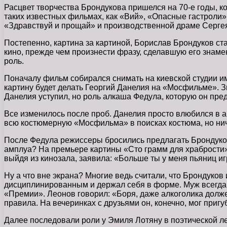
Расцвет творчества Брондукова пришелся на 70-е годы, к
таких известных фильмах, как «Вий», «Опасные гастроли»
«Здравствуй и прощай» и производственной драме Серге
Постепенно, картина за картиной, Борислав Брондуков ст
кино, прежде чем произнести фразу, сделавшую его знаме
роль.
Поначалу фильм собирался снимать на киевской студии им
картину будет делать Георгий Данелия на «Мосфильме». З
Данелия уступил, но роль алкаша Федула, которую он пре
Все изменилось после проб. Данелия просто влюбился в а
всю костюмерную «Мосфильма» в поисках костюма, но ниче
После Федула режиссеры бросились предлагать Брондукову 
амплуа? На премьере картины «Сто грамм для храбрости»,
выйдя из кинозала, заявила: «Больше ты у меня пьяниц иг
Ну а что вне экрана? Многие ведь считали, что Брондуков
дисциплинированным и держал себя в форме. Муж всегда п
«Премии». Леонов говорил: «Боря, даже алкоголика долже
правила. На вечеринках с друзьями он, конечно, мог пригу
Далее последовали роли у Эмиля Лотяну в поэтической л