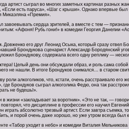
огда артист сыграл во многих заметных картинах разных жа
, «Если есть паруса», «Шаг с крыши». Однако впервые был
я Микаэляна «Премия».
ал завоевывать сердца зрителей, а вместе с тем — признан
нитым: «Афоня! Рубь гони!» в комедии Георгия Данелии «А
. Довженко его друг Леонид Осыка, который сразу отвел Б
навший Брондукова сценарист Александр Бородянский угов
дложил Брондукову, содержала всего одну реплику — нескол
ктера! Целый день они обсуждали образ, и роль сама собой
го не нашли. В итоге Брондуков снимался… в старом свите
роли алкоголиков, что, кстати, очень расстраивало его жен
 где Брондуков сыграл алкоголика Федю, она так расстроил
рать не будешь!».
 и в жизни «закладывает за воротник». «Это не так, — гово
овторял, что дисциплине в профессии его научил Евгений 
н играть абсолютно трезвый артист. Если завтра съемка, т
бить, и порой очень даже хорошо, но уже утром всегда был к
енте «Табор уходит в небо» и комедии Виталия Мельникова