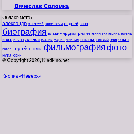
Вячеслав Соломка
Облако меток
александр
алексей
андрей
анна
анастасия
биография
владимир
дмитрий
евгений
екатерина
елена
личной
игорь
наталья
ольга
ирина
мария
михаил
олег
максим
николай
фильмография
фото
сергей
татьяна
павел
юлия
юрий
© Copyright 2026, Kladkino.net
Кнопка «Наверх»