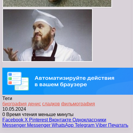
Теги
биография
денис
сладков
фильмография
10.05.2024
0
Время чтения меньше минуты
Facebook
X
Pinterest
Вконтакте
Одноклассники
Messenger
Messenger
WhatsApp
Telegram
Viber
Печатать