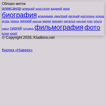
Облако меток
александр
алексей
андрей
анна
анастасия
биография
владимир
дмитрий
евгений
екатерина
елена
личной
игорь
наталья
ольга
ирина
мария
михаил
олег
максим
николай
фильмография
фото
сергей
татьяна
павел
юлия
юрий
© Copyright 2026, Kladkino.net
Кнопка «Наверх»