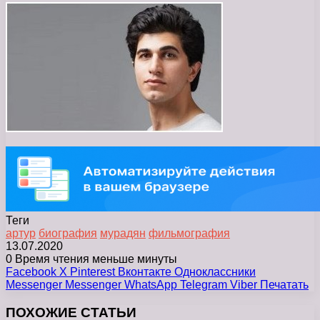
Теги
артур
биография
мурадян
фильмография
13.07.2020
0
Время чтения меньше минуты
Facebook
X
Pinterest
Вконтакте
Одноклассники
Messenger
Messenger
WhatsApp
Telegram
Viber
Печатать
ПОХОЖИЕ СТАТЬИ