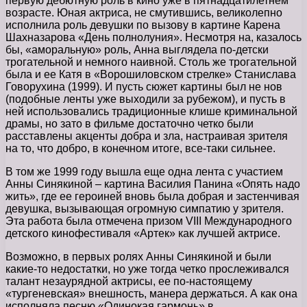
первую дебютную роль в кино уже в пятнадцатилетнем
возрасте. Юная актриса, не смутившись, великолепно
исполнила роль девушки по вызову в картине Карена
Шахназарова «День полнолуния». Несмотря на, казалось
бы, «аморальную» роль, Анна выглядела по-детски
трогательной и немного наивной. Столь же трогательной
была и ее Катя в «Ворошиловском стрелке» Станислава
Говорухина (1999). И пусть сюжет картины был не нов
(подобные ленты уже выходили за рубежом), и пусть в
ней использовались традиционные клише криминальной
драмы, но зато в фильме достаточно четко были
расставлены акценты добра и зла, настраивая зрителя
на то, что добро, в конечном итоге, все-таки сильнее.
В том же 1999 году вышла еще одна лента с участием
Анны Синякиной – картина Василия Панина «Опять надо
жить», где ее героиней вновь была добрая и застенчивая
девушка, вызывающая огромную симпатию у зрителя.
Эта работа была отмечена призом VIII Международного
детского кинофестиваля «Артек» как лучшей актрисе.
Возможно, в первых ролях Анны Синякиной и были
какие-то недостатки, но уже тогда четко прослеживался
талант незаурядной актрисы, ее по-настоящему
«тургеневская» внешность, манера держаться. А как она
исполняла песню «Одинокая гармонь» в