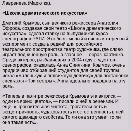
Лавренева (Марютка).
«Школа драматического искусства»
Дмитрий Крымов, сын великого режиссера Анатолия
Эфроса, создавая свой театр «Школа драматического
искусства», сделал ставку на выпускников курса
сценографов РАТИ. Это был смелый и очень интересный
эксперимент: создать редкий для российского
театрального пространства театр художника, где слово
играет подчиненную роль, а главное — образ, картинка.
Среди актеров, разбавивших в 2004 году студентов-
сценографов, оказалась Анна Синякина. Крымов, очень
придирчиво отбиравший студентов для своей труппы,
искал «маленькую и подвижную девочку» для постановки
спектакля «Три сестры». Анна идеально подошла на эту
роль.
«Теперь в палитре режиссера Крымова эта актриса —
один из ярких цветов», — писали о ней в рецензии. И
еще: «Пронзительная чистота, трогательность и
эксцентричность, чудаковатость и естественность в ней
самого щемящего свойства. То ли она это умеет, то ли
она такая есть».