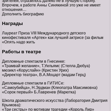
зрителей, отразилось далеко не в лучшую сторону.
Впрочем, к работе Анны Синякиной это уже не имеет
отношения…
Дополнить биографию
Награды
Лауреат Приза VIII Международного детского
кинофестиваля «Артек» как лучшей актрисе (за фильм
«Опять надо жить
Работы в театре
Дипломные спектакли в Гнесинке:
«Трамвай желание», Т.Уильямс (Стелла Дюбуа)
мюзикл «Коруслайн» (Кристин Урих)
«Директор театра», В.А.Моцарт (мадам Герц)
Дипломные спектакли в ГИТИСе:
«Самоубийца», Н.Эрдман (Клеопатра Максимовна)
«Сорок первый» Б.Лавренев (Марютка)
Школа драматического искусства (Лаборатория Дмитрия
Крымова):
«Три сестры» по мотивам трагедии «Король Лир»