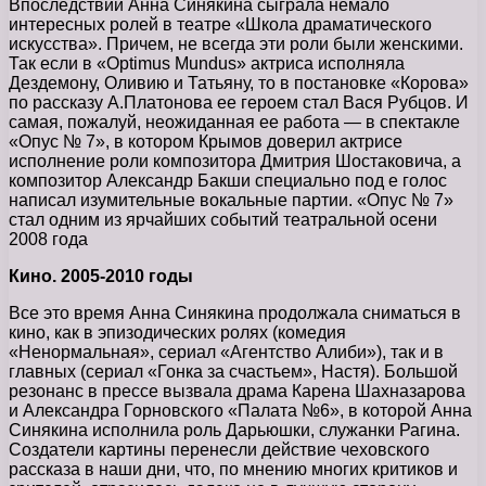
Впоследствии Анна Синякина сыграла немало
интересных ролей в театре «Школа драматического
искусства». Причем, не всегда эти роли были женскими.
Так если в «Optimus Mundus» актриса исполняла
Дездемону, Оливию и Татьяну, то в постановке «Корова»
по рассказу А.Платонова ее героем стал Вася Рубцов. И
самая, пожалуй, неожиданная ее работа — в спектакле
«Опус № 7», в котором Крымов доверил актрисе
исполнение роли композитора Дмитрия Шостаковича, а
композитор Александр Бакши специально под е голос
написал изумительные вокальные партии. «Опус № 7»
стал одним из ярчайших событий театральной осени
2008 года
Кино. 2005-2010 годы
Все это время Анна Синякина продолжала сниматься в
кино, как в эпизодических ролях (комедия
«Ненормальная», сериал «Агентство Алиби»), так и в
главных (сериал «Гонка за счастьем», Настя). Большой
резонанс в прессе вызвала драма Карена Шахназарова
и Александра Горновского «Палата №6», в которой Анна
Синякина исполнила роль Дарьюшки, служанки Рагина.
Создатели картины перенесли действие чеховского
рассказа в наши дни, что, по мнению многих критиков и