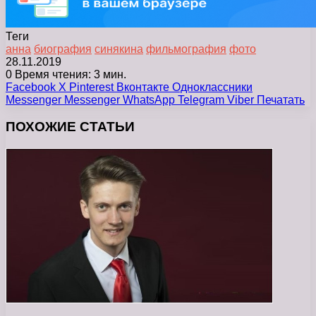
Теги
анна
биография
синякина
фильмография
фото
28.11.2019
0
Время чтения: 3 мин.
Facebook
X
Pinterest
Вконтакте
Одноклассники
Messenger
Messenger
WhatsApp
Telegram
Viber
Печатать
ПОХОЖИЕ СТАТЬИ