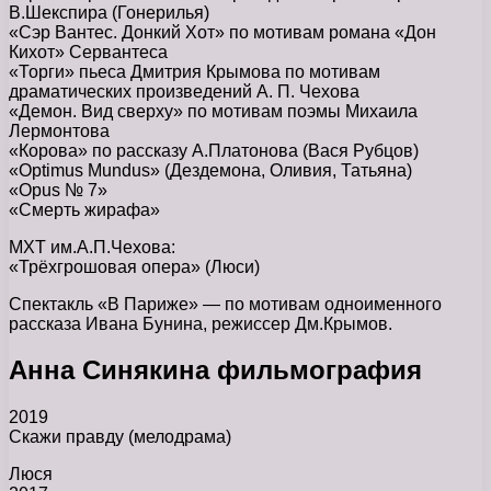
В.Шекспира (Гонерилья)
«Сэр Вантес. Донкий Хот» по мотивам романа «Дон
Кихот» Сервантеса
«Торги» пьеса Дмитрия Крымова по мотивам
драматических произведений А. П. Чехова
«Демон. Вид сверху» по мотивам поэмы Михаила
Лермонтова
«Корова» по рассказу А.Платонова (Вася Рубцов)
«Optimus Mundus» (Дездемона, Оливия, Татьяна)
«Opus № 7»
«Смерть жирафа»
МХТ им.А.П.Чехова:
«Трёхгрошовая опера» (Люси)
Спектакль «В Париже» — по мотивам одноименного
рассказа Ивана Бунина, режиссер Дм.Крымов.
Анна Синякина фильмография
2019
Скажи правду (мелодрама)
Люся