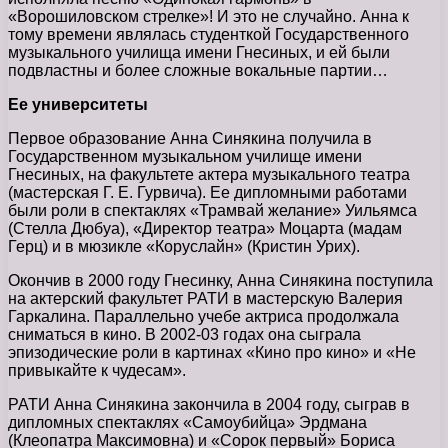
«Ворошиловском стрелке»! И это не случайно. Анна к
тому времени являлась студенткой Государственного
музыкального училища имени Гнесиных, и ей были
подвластны и более сложные вокальные партии…
Ее университеты
Первое образование Анна Синякина получила в
Государственном музыкальном училище имени
Гнесиных, на факультете актера музыкального театра
(мастерская Г. Е. Гурвича). Ее дипломными работами
были роли в спектаклях «Трамвай желание» Уильямса
(Стелла Дюбуа), «Директор театра» Моцарта (мадам
Герц) и в мюзикле «Коруслайн» (Кристин Урих).
Окончив в 2000 году Гнесинку, Анна Синякина поступила
на актерский факультет РАТИ в мастерскую Валерия
Гаркалина. Параллельно учебе актриса продолжала
сниматься в кино. В 2002-03 годах она сыграла
эпизодические роли в картинах «Кино про кино» и «Не
привыкайте к чудесам».
РАТИ Анна Синякина закончила в 2004 году, сыграв в
дипломных спектаклях «Самоубийца» Эрдмана
(Клеопатра Максимовна) и «Сорок первый» Бориса