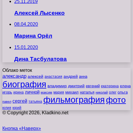
25.11.2019
Алексей Лысенко
08.04.2020
Марина Орёл
15.01.2020
Дина Тасбулатова
Облако меток
александр
алексей
андрей
анна
анастасия
биография
владимир
дмитрий
евгений
екатерина
елена
личной
игорь
наталья
ольга
ирина
мария
михаил
олег
максим
николай
фильмография
фото
сергей
татьяна
павел
юлия
юрий
© Copyright 2026, Kladkino.net
Кнопка «Наверх»