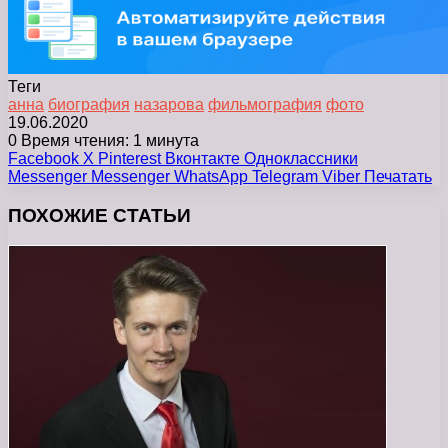
Теги
анна
биография
назарова
фильмография
фото
19.06.2020
0
Время чтения: 1 минута
Facebook
X
Pinterest
Вконтакте
Одноклассники
Messenger
Messenger
WhatsApp
Telegram
Viber
Печатать
ПОХОЖИЕ СТАТЬИ