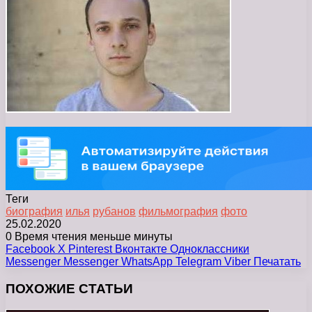
Теги
биография
илья
рубанов
фильмография
фото
25.02.2020
0
Время чтения меньше минуты
Facebook
X
Pinterest
Вконтакте
Одноклассники
Messenger
Messenger
WhatsApp
Telegram
Viber
Печатать
ПОХОЖИЕ СТАТЬИ