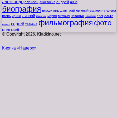
александр
алексей
андрей
анна
анастасия
биография
владимир
дмитрий
евгений
екатерина
елена
личной
игорь
наталья
ольга
ирина
мария
михаил
олег
максим
николай
фильмография
фото
сергей
татьяна
павел
юлия
юрий
© Copyright 2026, Kladkino.net
Кнопка «Наверх»