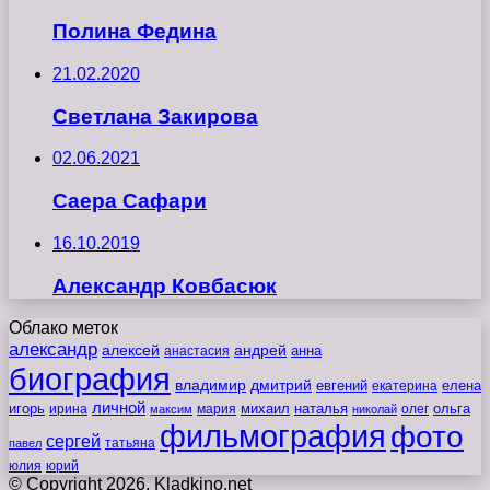
Полина Федина
21.02.2020
Светлана Закирова
02.06.2021
Саера Сафари
16.10.2019
Александр Ковбасюк
Облако меток
александр
алексей
андрей
анна
анастасия
биография
владимир
дмитрий
евгений
екатерина
елена
личной
игорь
наталья
ольга
ирина
мария
михаил
олег
максим
николай
фильмография
фото
сергей
татьяна
павел
юлия
юрий
© Copyright 2026, Kladkino.net