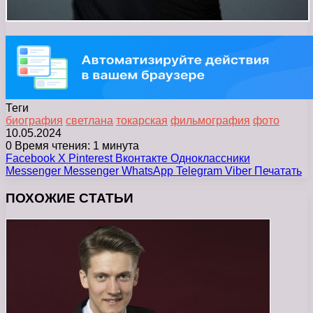
Теги
биография
светлана
токарская
фильмография
фото
10.05.2024
0
Время чтения: 1 минута
Facebook
X
Pinterest
Вконтакте
Одноклассники
Messenger
Messenger
WhatsApp
Telegram
Viber
Печатать
ПОХОЖИЕ СТАТЬИ