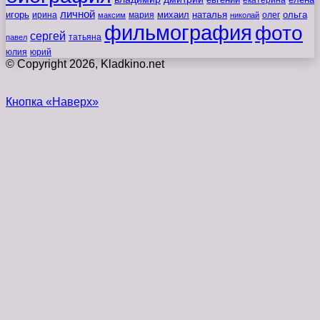
евгений
екатерина
елена
личной
игорь
наталья
ольга
ирина
мария
михаил
олег
максим
николай
фильмография
фото
сергей
татьяна
павел
юлия
юрий
© Copyright 2026, Kladkino.net
Кнопка «Наверх»