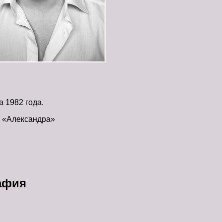
 1982 года.
е «Александра»
афия