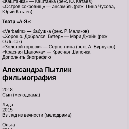
«Каштанка» — Каштанка (реж. Ю. Катаев)
«Остров сокровищ» — ансамбль (реж. Нина Чусова,
Юрий Катаев)
Театр «А-Я»:
«Verbatim» — бабушка (реж. Р. Маликов)
«Хорошо. Добрался. Ветер» — Мэри Джейн (реж.
О.Лысак)
«Золотой горшок» — Серпентина (реж. А. Бурдуков)
«Красная Шапочка» — Красная Шапочка
Дополнить биографию
Александра Пытлик
фильмография
2018
Сын (мелодрама)
Лида
2015
Взгляд из вечности (мелодрама)
Ольга