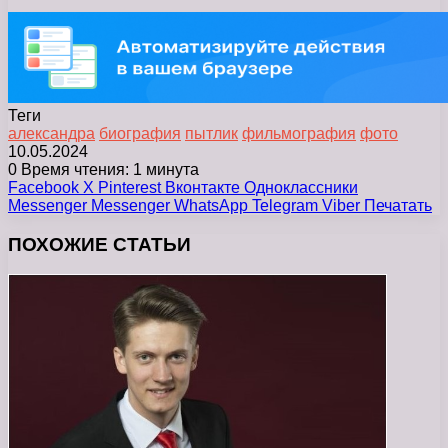
Теги
александра
биография
пытлик
фильмография
фото
10.05.2024
0
Время чтения: 1 минута
Facebook
X
Pinterest
Вконтакте
Одноклассники
Messenger
Messenger
WhatsApp
Telegram
Viber
Печатать
ПОХОЖИЕ СТАТЬИ