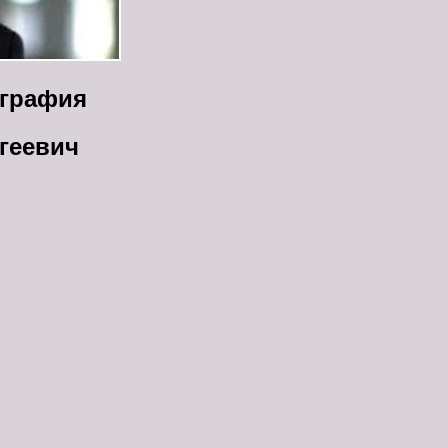
ография
геевич