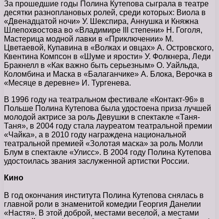
За прошедшие годы Полина Кутепова сыграла в театре
десятки разноплановых ролей, среди которых: Виола в
«Двенадцатой ночи» У. Шекспира, Аннушка и Княжна
Шлепохвостова во «Владимире III степени» Н. Гоголя,
Мастерица модной лавки в «Приключении» М.
Цветаевой, Купавина в «Волках и овцах» А. Островского,
Квентина Компсон в «Шуме и ярости» У. Фолкнера, Леди
Бракнелл в «Как важно быть серьезным» О. Уайльда,
Коломбина и Маска в «Балаганчике» А. Блока, Верочка в
«Месяце в деревне» И. Тургенева.
В 1996 году на театральном фестивале «Контакт-96» в
Польше Полина Кутепова была удостоена приза лучшей
молодой актрисе за роль Девушки в спектакле «Таня-
Таня», в 2004 году стала лауреатом театральной премии
«Чайка», а в 2010 году награждена национальной
театральной премией «Золотая маска» за роль Молли
Блум в спектакле «Улисс». В 2004 году Полина Кутепова
удостоилась звания заслуженной артистки России.
Кино
В год окончания института Полина Кутепова снялась в
главной роли в знаменитой комедии Георгия Данелии
«Настя». В этой доброй, местами веселой, а местами