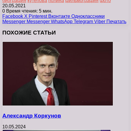
биография
кутепова
полина
фильмография
фото
20.05.2021
0
Время чтения: 5 мин.
Facebook
X
Pinterest
Вконтакте
Одноклассники
Messenger
Messenger
WhatsApp
Telegram
Viber
Печатать
ПОХОЖИЕ СТАТЬИ
Александр Коркунов
10.05.2024