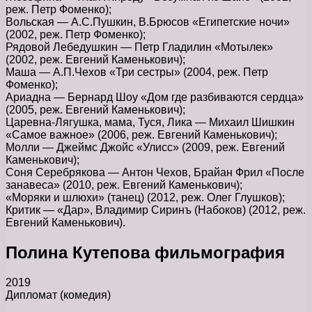
реж. Петр Фоменко);
Вольская — А.С.Пушкин, В.Брюсов «Египетские ночи»
(2002, реж. Петр Фоменко);
Рядовой Лебедушкин — Петр Гладилин «Мотылек»
(2002, реж. Евгений Каменькович);
Маша — А.П.Чехов «Три сестры» (2004, реж. Петр
Фоменко);
Ариадна — Бернард Шоу «Дом где разбиваются сердца»
(2005, реж. Евгений Каменькович);
Царевна-Лягушка, мама, Туся, Лика — Михаил Шишкин
«Самое важное» (2006, реж. Евгений Каменькович);
Молли — Джеймс Джойс «Улисс» (2009, реж. Евгений
Каменькович);
Соня Серебрякова — Антон Чехов, Брайан Фрил «После
занавеса» (2010, реж. Евгений Каменькович);
«Моряки и шлюхи» (танец) (2012, реж. Олег Глушков);
Критик — «Дар», Владимир Сиринъ (Набоков) (2012, реж.
Евгений Каменькович).
Полина Кутепова фильмография
2019
Дипломат (комедия)