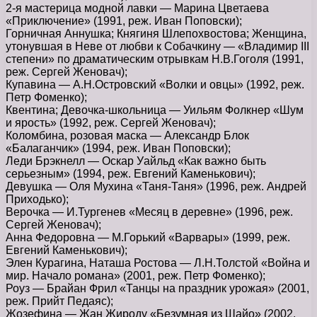
2-я мастерица модной лавки — Марина Цветаева
«Приключение» (1991, реж. Иван Поповски);
Горничная Аннушка; Княгиня Шлепохвостова; Женщина,
утонувшая в Неве от любви к Собачкину — «Владимир III
степени» по драматическим отрывкам Н.В.Гоголя (1991,
реж. Сергей Женовач);
Купавина — А.Н.Островский «Волки и овцы» (1992, реж.
Петр Фоменко);
Квентина; Девочка-школьница — Уильям Фолкнер «Шум
и ярость» (1992, реж. Сергей Женовач);
Коломбина, розовая маска — Александр Блок
«Балаганчик» (1994, реж. Иван Поповски);
Леди Брэкнелл — Оскар Уайльд «Как важно быть
серьезным» (1994, реж. Евгений Каменькович);
Девушка — Оля Мухина «Таня-Таня» (1996, реж. Андрей
Приходько);
Верочка — И.Тургенев «Месяц в деревне» (1996, реж.
Сергей Женовач);
Анна Федоровна — М.Горький «Варвары» (1999, реж.
Евгений Каменькович);
Элен Курагина, Наташа Ростова — Л.Н.Толстой «Война и
мир. Начало романа» (2001, реж. Петр Фоменко);
Роуз — Брайан Фрил «Танцы на праздник урожая» (2001,
реж. Прийт Педаяс);
Жозефина — Жан Жироду «Безумная из Шайо» (2002,