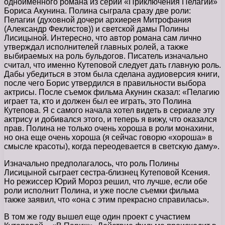
одноименного романа из серии «Приключения Пелагии»
Бориса Акунина. Полина сыграла сразу две роли:
Пелагии (духовной дочери архиерея Митрофания
(Александр Феклистов)) и светской дамы Полины
Лисицыной. Интересно, что автор романа сам лично
утверждал исполнителей главных ролей, а также
выбираемых на роль бульдогов. Писатель изначально
считал, что именно Кутеповой следует дать главную роль.
Дабы убедиться в этом была сделана аудиоверсия книги,
после чего Борис утвердился в правильности выбора
актрисы. После съемок фильма Акунин сказал: «Пелагию
играет та, кто и должен был ее играть, это Полина
Кутепова. Я с самого начала хотел видеть в сериале эту
актрису и добивался этого, и теперь я вижу, что оказался
прав. Полина не только очень хороша в роли монахини,
но она еще очень хороша (я сейчас говорю «хороша» в
смысле красоты), когда переодевается в светскую даму».
Изначально предполагалось, что роль Полины
Лисицыной сыграет сестра-близнец Кутеповой Ксения.
Но режиссер Юрий Мороз решил, что лучше, если обе
роли исполнит Полина, и уже после съемки фильма
также заявил, что «она с этим прекрасно справилась».
В том же году вышел еще один проект с участием