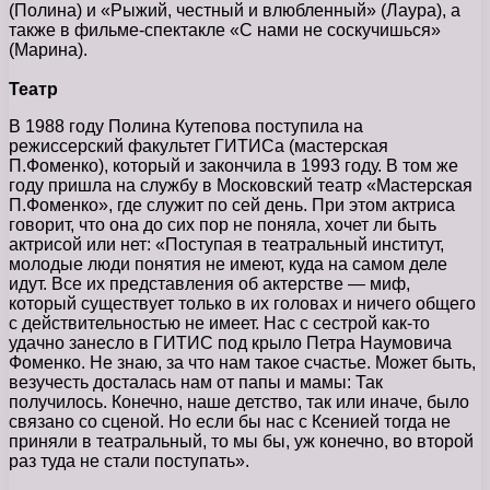
(Полина) и «Рыжий, честный и влюбленный» (Лаура), а
также в фильме-спектакле «С нами не соскучишься»
(Марина).
Театр
В 1988 году Полина Кутепова поступила на
режиссерский факультет ГИТИСа (мастерская
П.Фоменко), который и закончила в 1993 году. В том же
году пришла на службу в Московский театр «Мастерская
П.Фоменко», где служит по сей день. При этом актриса
говорит, что она до сих пор не поняла, хочет ли быть
актрисой или нет: «Поступая в театральный институт,
молодые люди понятия не имеют, куда на самом деле
идут. Все их представления об актерстве — миф,
который существует только в их головах и ничего общего
с действительностью не имеет. Нас с сестрой как-то
удачно занесло в ГИТИС под крыло Петра Наумовича
Фоменко. Не знаю, за что нам такое счастье. Может быть,
везучесть досталась нам от папы и мамы: Так
получилось. Конечно, наше детство, так или иначе, было
связано со сценой. Но если бы нас с Ксенией тогда не
приняли в театральный, то мы бы, уж конечно, во второй
раз туда не стали поступать».