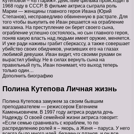
Кутеповой – «В Париж». Действие фильма происходит в
1968 году в СССР. В фильме актриса сыграла роль
Марии — женщины главного героя Ивана (Юрий
Степанов), несправедливо обвиненную в растрате. Для
того чтобы выкупить ее Иван решается на ограбление
магазина. На преступление он берет своего сына,
ограбление успешно состоялось, но сын главного героя,
поняв какую власть над людьми имеет оружие, меняется.
И уже ради наживы грабит сберкассу, а также совершает
убийство своих обидчиков, унизивших его на глазах
любимой девушки. Иван видит, что своими руками он
вырастил убийцу. Не в силах вернуть сына на
правильный путь, Иван понимает, что выход теперь
только один…
Дополнить биографию
Полина Кутепова Личная жизнь
Полина Кутепова замужем за своим бывшим
преподавателем — режиссером Евгением
Каменьковичем. В 1997 году актриса родила дочь
Надежду. О своей семейной жизни актриса говорит:
«Если семью сравнивать с кораблем, то по
распределению ролей я – якорь, а Женя – паруса. У него
всегда было много идей, безумных планов, и он все