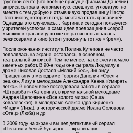
грустной ленте (что вообще присуще фильмам Данелии)
актриса сыграла неприметную, смешную, угловатую, но
вместе с тем добрую и отзывчивую продавщицу Настю
Плотникову, которая всегда мечтала стать красавицей.
Однажды это случилась… Картина и сегодня пользуется
у зрителей успехом, а сама идея превращения «серой
мышки» в красавицу позже не раз использовалась
режиссерами в кино (стоит упомянуть тот же «Крем»).
После окончания института Полина Кутепова не часто
появлялась на экране, оставаясь, в основном,
театральной актрисой. Тем не менее, на ее счету немало
заметных работ. В 90-е годы она сыграла Людмилу в
драме Николая Досталя «Мелкий бес», Зинаиду
Прищепкину в мелодраме Георгия Данелии «Орел и
решка», Лизу в мелодраме Александра Хвана «Умирать
легко». В новом веке последовали работы в сериале
«Штрафбат» (Катерина), в криминальной мелодраме
Андрея Щепочкина «Все золото мира» (Саша
Ковалевская), в мелодраме Александра Кириенко
«Инди» (Лиза), в исторической драме Ивана Соловова
«Отец» (Люба) и др.
В 2009 году на экраны вышел детективный сериал
«Пелагия и белый бульдог» — экранизация