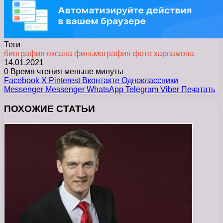
Теги
биография
оксана
фильмография
фото
харламова
14.01.2021
0
Время чтения меньше минуты
Facebook
X
Pinterest
Вконтакте
Одноклассники
Messenger
Messenger
WhatsApp
Telegram
Viber
Печатать
ПОХОЖИЕ СТАТЬИ