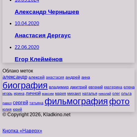
Александр Чернышев
10.04.2020
Анастасия Дергаус
22.06.2020
Егор Клеймёнов
Облако меток
александр
алексей
андрей
анна
анастасия
биография
владимир
дмитрий
евгений
екатерина
елена
личной
игорь
наталья
ольга
ирина
мария
михаил
олег
максим
николай
фильмография
фото
сергей
татьяна
павел
юлия
юрий
© Copyright 2026, Kladkino.net
Кнопка «Наверх»