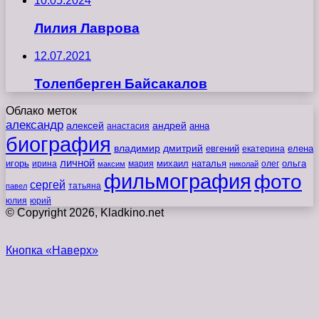
10.05.2024
Лилия Лаврова
12.07.2021
Толепберген Байсакалов
Облако меток
александр
алексей
андрей
анна
анастасия
биография
владимир
дмитрий
евгений
екатерина
елена
личной
игорь
наталья
ольга
ирина
мария
михаил
олег
максим
николай
фильмография
фото
сергей
татьяна
павел
юлия
юрий
© Copyright 2026, Kladkino.net
Кнопка «Наверх»