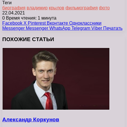
Теги
биография
владимир
крылов
фильмография
фото
22.04.2021
0
Время чтения: 1 минута
Facebook
X
Pinterest
Вконтакте
Одноклассники
Messenger
Messenger
WhatsApp
Telegram
Viber
Печатать
ПОХОЖИЕ СТАТЬИ
Александр Коркунов