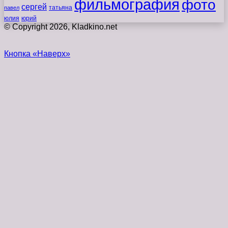
фильмография
фото
сергей
татьяна
павел
юлия
юрий
© Copyright 2026, Kladkino.net
Кнопка «Наверх»