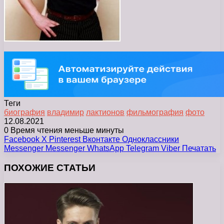
Теги
биография
владимир
лактионов
фильмография
фото
12.08.2021
0
Время чтения меньше минуты
Facebook
X
Pinterest
Вконтакте
Одноклассники
Messenger
Messenger
WhatsApp
Telegram
Viber
Печатать
ПОХОЖИЕ СТАТЬИ