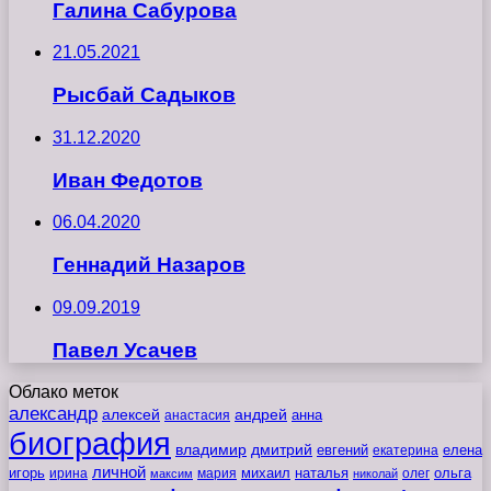
Галина Сабурова
21.05.2021
Рысбай Садыков
31.12.2020
Иван Федотов
06.04.2020
Геннадий Назаров
09.09.2019
Павел Усачев
Облако меток
александр
алексей
андрей
анна
анастасия
биография
владимир
дмитрий
евгений
екатерина
елена
личной
игорь
наталья
ольга
ирина
мария
михаил
олег
максим
николай