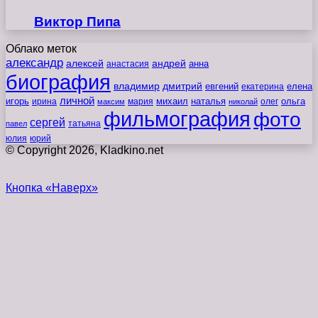
Виктор Пипа
Облако меток
александр
алексей
андрей
анна
анастасия
биография
владимир
дмитрий
евгений
екатерина
елена
личной
игорь
наталья
ольга
ирина
мария
михаил
олег
максим
николай
фильмография
фото
сергей
татьяна
павел
юлия
юрий
© Copyright 2026, Kladkino.net
Кнопка «Наверх»