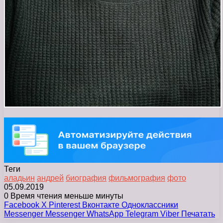
Теги
аладьин
андрей
биография
фильмография
фото
05.09.2019
0
Время чтения меньше минуты
Facebook
X
Pinterest
Вконтакте
Одноклассники
Messenger
Messenger
WhatsApp
Telegram
Viber
Печатать