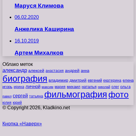
Маруся Климова
06.02.2020
Анжелика Каширина
16.10.2019
Артем Михалков
Облако меток
александр
алексей
андрей
анна
анастасия
биография
владимир
дмитрий
евгений
екатерина
елена
личной
игорь
наталья
ольга
ирина
мария
михаил
олег
максим
николай
фильмография
фото
сергей
татьяна
павел
юлия
юрий
© Copyright 2026, Kladkino.net
Кнопка «Наверх»