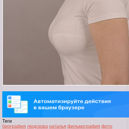
Теги
биография
людскова
наталья
фильмография
фото