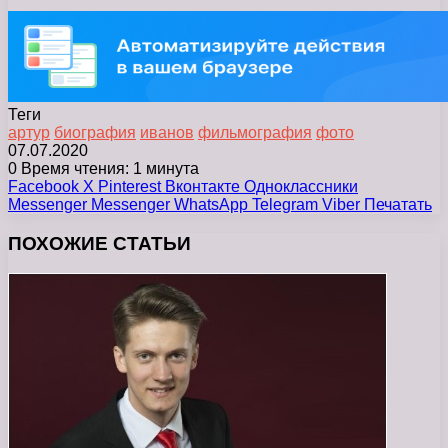
Теги
артур
биография
иванов
фильмография
фото
07.07.2020
0
Время чтения: 1 минута
Facebook
X
Pinterest
Вконтакте
Одноклассники
Messenger
Messenger
WhatsApp
Telegram
Viber
Печатать
ПОХОЖИЕ СТАТЬИ