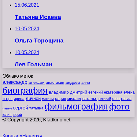
15.06.2021
Татьяна Исаева
10.05.2024
Ольга Торощина
10.05.2024
Лев Гольман
Облако меток
александр
алексей
андрей
анна
анастасия
биография
владимир
дмитрий
евгений
екатерина
елена
личной
игорь
наталья
ольга
ирина
мария
михаил
олег
максим
николай
фильмография
фото
сергей
татьяна
павел
юлия
юрий
© Copyright 2026, Kladkino.net
Кнопка «Наверх»