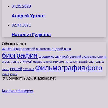
04.05.2020
Андрей Ургант
02.03.2021
Наталья Гудкова
Облако меток
александр
алексей
андрей
анна
анастасия
биография
владимир
дмитрий
евгений
екатерина
елена
личной
игорь
наталья
ольга
ирина
мария
михаил
олег
максим
николай
фильмография
фото
сергей
татьяна
павел
юлия
юрий
© Copyright 2026, Kladkino.net
Кнопка «Наверх»