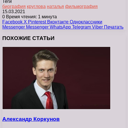
Теги
биография
круглова
наталья
фильмография
15.03.2021
0
Время чтения: 1 минута
Facebook
X
Pinterest
Вконтакте
Одноклассники
Messenger
Messenger
WhatsApp
Telegram
Viber
Печатать
ПОХОЖИЕ СТАТЬИ
Александр Коркунов