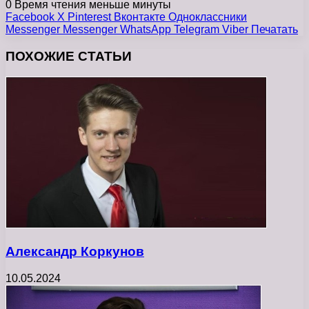
0
Время чтения меньше минуты
Facebook
X
Pinterest
Вконтакте
Одноклассники
Messenger
Messenger
WhatsApp
Telegram
Viber
Печатать
ПОХОЖИЕ СТАТЬИ
Александр Коркунов
10.05.2024