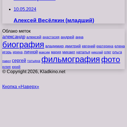
10.05.2024
Алексей Весёлкин (младший)
Облако меток
александр
алексей
андрей
анна
анастасия
биография
владимир
дмитрий
евгений
екатерина
елена
личной
игорь
наталья
ольга
ирина
мария
михаил
олег
максим
николай
фильмография
фото
сергей
татьяна
павел
юлия
юрий
© Copyright 2026, Kladkino.net
Кнопка «Наверх»