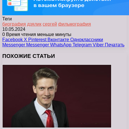
Теги
биография
дзялик
сергей
фильмография
10.05.2024
0
Время чтения меньше минуты
Facebook
X
Pinterest
Вконтакте
Одноклассники
Messenger
Messenger
WhatsApp
Telegram
Viber
Печатать
ПОХОЖИЕ СТАТЬИ