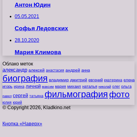
Антон Юдин
05.05.2021
Софья Ледовских
28.10.2020
Мария Климова
Облако меток
александр
алексей
андрей
анна
анастасия
биография
владимир
дмитрий
евгений
екатерина
елена
личной
игорь
наталья
ольга
ирина
мария
михаил
олег
максим
николай
фильмография
фото
сергей
татьяна
павел
юлия
юрий
© Copyright 2026, Kladkino.net
Кнопка «Наверх»