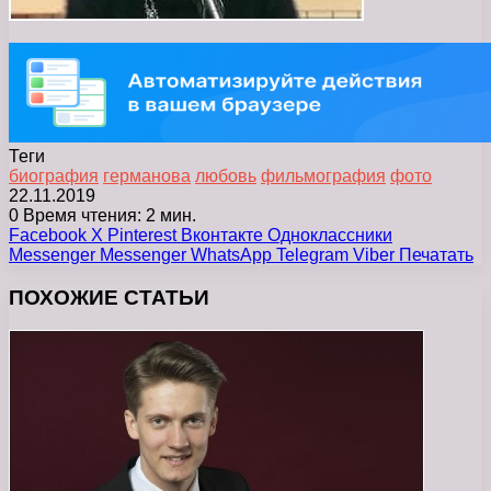
Теги
биография
германова
любовь
фильмография
фото
22.11.2019
0
Время чтения: 2 мин.
Facebook
X
Pinterest
Вконтакте
Одноклассники
Messenger
Messenger
WhatsApp
Telegram
Viber
Печатать
ПОХОЖИЕ СТАТЬИ