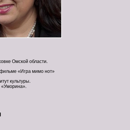
ховке Омской области.
в фильме «Игра мимо нот»
итут культуры.
а «Уморина».
я