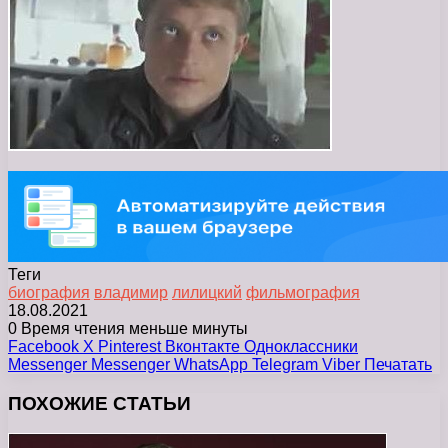
Теги
биография
владимир
лилицкий
фильмография
18.08.2021
0
Время чтения меньше минуты
Facebook
X
Pinterest
Вконтакте
Одноклассники
Messenger
Messenger
WhatsApp
Telegram
Viber
Печатать
ПОХОЖИЕ СТАТЬИ