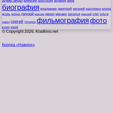
александр
алексей
андрей
анна
анастасия
биография
владимир
дмитрий
евгений
екатерина
елена
личной
игорь
наталья
ольга
ирина
мария
михаил
олег
максим
николай
фильмография
фото
сергей
татьяна
павел
юлия
юрий
© Copyright 2026, Kladkino.net
Кнопка «Наверх»