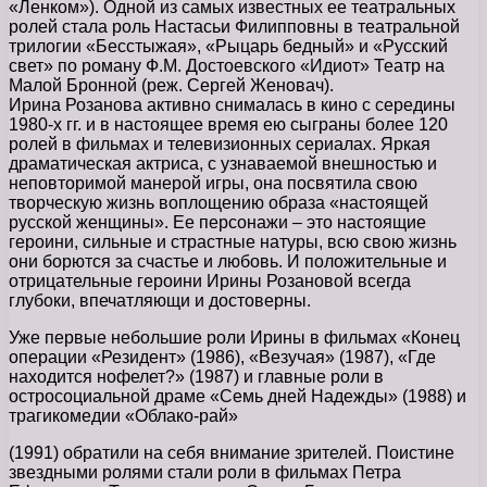
«Ленком»). Одной из самых известных ее театральных
ролей стала роль Настасьи Филипповны в театральной
трилогии «Бесстыжая», «Рыцарь бедный» и «Русский
свет» по роману Ф.М. Достоевского «Идиот» Театр на
Малой Бронной (реж. Сергей Женовач).
Ирина Розанова активно снималась в кино с середины
1980-х гг. и в настоящее время ею сыграны более 120
ролей в фильмах и телевизионных сериалах. Яркая
драматическая актриса, с узнаваемой внешностью и
неповторимой манерой игры, она посвятила свою
творческую жизнь воплощению образа «настоящей
русской женщины». Ее персонажи – это настоящие
героини, сильные и страстные натуры, всю свою жизнь
они борются за счастье и любовь. И положительные и
отрицательные героини Ирины Розановой всегда
глубоки, впечатляющи и достоверны.
Уже первые небольшие роли Ирины в фильмах «Конец
операции «Резидент» (1986), «Везучая» (1987), «Где
находится нофелет?» (1987) и главные роли в
остросоциальной драме «Семь дней Надежды» (1988) и
трагикомедии «Облако-рай»
(1991) обратили на себя внимание зрителей. Поистине
звездными ролями стали роли в фильмах Петра