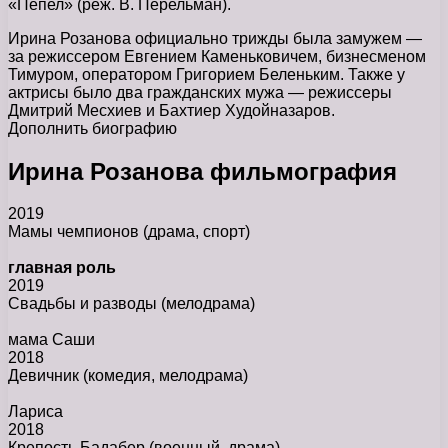
«Пепел» (реж. В. Перельман).
Ирина Розанова официально трижды была замужем —
за режиссером Евгением Каменьковичем, бизнесменом
Тимуром, оператором Григорием Беленьким. Также у
актрисы было два гражданских мужа — режиссеры
Дмитрий Месхиев и Бахтиер Худойназаров.
Дополнить биографию
Ирина Розанова фильмография
2019
Мамы чемпионов
(драма, спорт)
главная роль
2019
Свадьбы и разводы
(мелодрама)
мама Саши
2018
Девичник
(комедия, мелодрама)
Лариса
2018
Крепость Бадабер
(военный, драма)