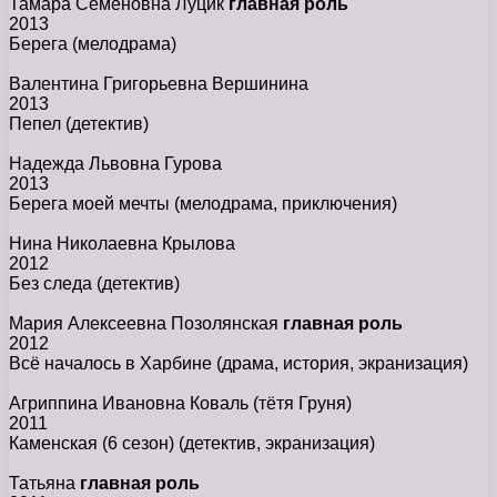
Тамара Семеновна Луцик
главная роль
2013
Берега
(мелодрама)
Валентина Григорьевна Вершинина
2013
Пепел
(детектив)
Надежда Львовна Гурова
2013
Берега моей мечты
(мелодрама, приключения)
Нина Николаевна Крылова
2012
Без следа
(детектив)
Мария Алексеевна Позолянская
главная роль
2012
Всё началось в Харбине
(драма, история, экранизация)
Агриппина Ивановна Коваль (тётя Груня)
2011
Каменская (6 сезон)
(детектив, экранизация)
Татьяна
главная роль