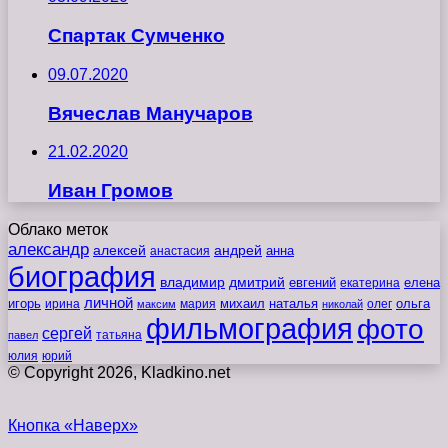
Спартак Сумченко
09.07.2020
Вячеслав Манучаров
21.02.2020
Иван Громов
Облако меток
александр
алексей
андрей
анна
анастасия
биография
владимир
дмитрий
евгений
екатерина
елена
личной
игорь
наталья
ольга
ирина
мария
михаил
олег
максим
николай
фильмография
фото
сергей
татьяна
павел
юлия
юрий
© Copyright 2026, Kladkino.net
Кнопка «Наверх»