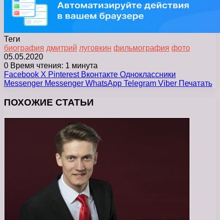
Теги
биография
дмитрий
луговкин
фильмография
фото
05.05.2020
0
Время чтения: 1 минута
Facebook
X
Pinterest
Вконтакте
Одноклассники
Messenger
Messenger
WhatsApp
Telegram
Viber
Печатать
ПОХОЖИЕ СТАТЬИ