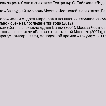
 за роль Сони в спектакле Театра п/р О. Табакова «Дядя В
 «За труднейшую роль Москвы Честновой в спектакле „Расск
гаро» имени Андрея Миронова в номинации «Лучшие из лу
ьной сцене за последние три года (2012)
» (Соня в спектакле «Дядя Ваня» (2004), Москва Честнова 
нова в спектакле «Рассказ о счастливой Москве» (2007)),
Европу» (Выборг, 2003), молодежной премии «Триумф» (200