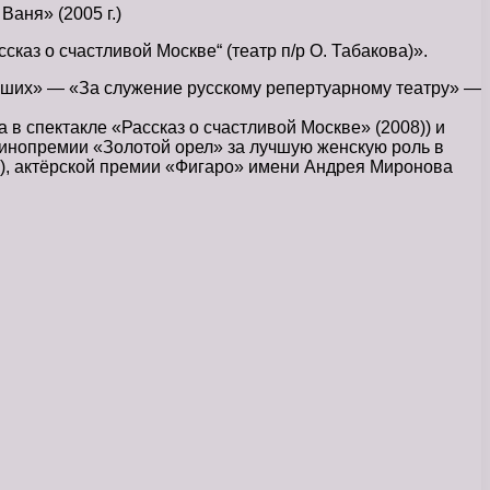
аня» (2005 г.)
аз о счастливой Москве“ (театр п/р О. Табакова)».
чших» — «За служение русскому репертуарному театру» —
в спектакле «Рассказ о счастливой Москве» (2008)) и
 кинопремии «Золотой орел» за лучшую женскую роль в
7), актёрской премии «Фигаро» имени Андрея Миронова