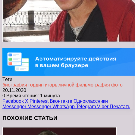
Теги
биография
гордин
игорь
личной
фильмография
фото
20.11.2020
0
Время чтения: 1 минута
Facebook
X
Pinterest
Вконтакте
Одноклассники
Messenger
Messenger
WhatsApp
Telegram
Viber
Печатать
ПОХОЖИЕ СТАТЬИ