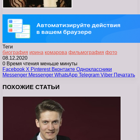
Теги
биография
ирина
комарова
фильмография
фото
08.12.2020
0
Время чтения меньше минуты
Facebook
X
Pinterest
Вконтакте
Одноклассники
Messenger
Messenger
WhatsApp
Telegram
Viber
Печатать
ПОХОЖИЕ СТАТЬИ