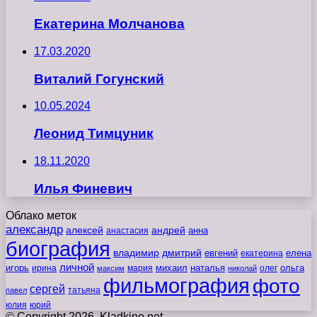
Екатерина Молчанова
17.03.2020
Виталий Гогунский
10.05.2024
Леонид Тимцуник
18.11.2020
Илья Финевич
Облако меток
александр
алексей
андрей
анна
анастасия
биография
владимир
дмитрий
евгений
екатерина
елена
личной
игорь
наталья
ольга
ирина
мария
михаил
олег
максим
николай
фильмография
фото
сергей
татьяна
павел
юлия
юрий
© Copyright 2026, Kladkino.net