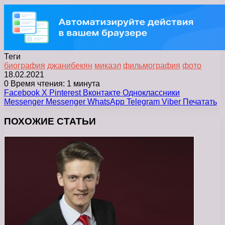
Теги
биография
джанибекян
микаэл
фильмография
фото
18.02.2021
0
Время чтения: 1 минута
Facebook
X
Pinterest
Вконтакте
Одноклассники
Messenger
Messenger
WhatsApp
Telegram
Viber
Печатать
ПОХОЖИЕ СТАТЬИ