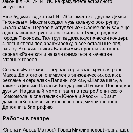
закончил РАТИ-ГИТИС на факультете эстрадного
искусства.
Еще будучи студентом ГИТИСа, вместе с другом Димой
Тихоновым, Максим создал музыкальную рок-группу
«Балабама». Первое выступление «Caerse de Risa» еще
одно название группы, состоялось в Туле, в родном
городе Тихонова. Там группа дала акустический концерт,
4 песни спели под аранжировку, а все остальные под
гитару. Все участники «Балабамы» прошли кастинг в
сериал «Ранетки» и начали сниматься в качестве
главных героев.
Сериал «Ранетки» — первая серьезная, крупная роль
Макса. До этого он снимался в эпизодических ролях в
рекламе и сериалах «Папины дочки», «Шаг за шаг», а
также в фильме Натальи Бондарчук «Пушкин. Последняя
дуэль». На данный момент занят в театре Ленинского
Комсомола, в спектаклях «Юнона и Авось», «Визит
дамы», «Королевские игры», «Город миллионеров».
Дополнить биографию
Работы в театре
Юнона и Авось(Матрос), Город Миллионеров(Фернандо),