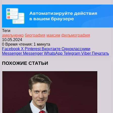
Теги
амельченко
биография
максим
фильмография
10.05.2024
0
Время чтения: 1 минута
Facebook
X
Pinterest
Вконтакте
Одноклассники
Messenger
Messenger
WhatsApp
Telegram
Viber
Печатать
ПОХОЖИЕ СТАТЬИ