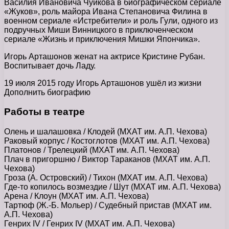
Василия Ивановича Чуйкова в биографическом сериале
«Жуков», роль майора Ивана Степановича Филина в
военном сериале «Истребители» и роль Гули, одного из
подручных Миши Винницкого в приключенческом
сериале «Жизнь и приключения Мишки Япончика».
Игорь Арташонов женат на актрисе Кристине Рубан.
Воспитывает дочь Ладу.
19 июля 2015 году Игорь Арташонов ушёл из жизни
Дополнить биографию
Работы в театре
Олень и шалашовка / Клодей (МХАТ им. А.П. Чехова)
Раковый корпус / Костоглотов (МХАТ им. А.П. Чехова)
Платонов / Трелецкий (МХАТ им. А.П. Чехова)
Плач в пригоршню / Виктор Тараканов (МХАТ им. А.П.
Чехова)
Гроза (А. Островский) / Тихон (МХАТ им. А.П. Чехова)
Где-то копилось возмездие / Шут (МХАТ им. А.П. Чехова)
Арена / Клоун (МХАТ им. А.П. Чехова)
Тартюф (Ж.-Б. Мольер) / Судебный пристав (МХАТ им.
А.П. Чехова)
Генрих IV / Генрих IV (МХАТ им. А.П. Чехова)