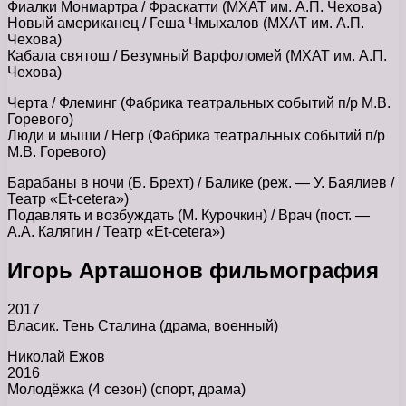
Фиалки Монмартра / Фраскатти (МХАТ им. А.П. Чехова)
Новый американец / Геша Чмыхалов (МХАТ им. А.П.
Чехова)
Кабала святош / Безумный Варфоломей (МХАТ им. А.П.
Чехова)
Черта / Флеминг (Фабрика театральных событий п/р М.В.
Горевого)
Люди и мыши / Негр (Фабрика театральных событий п/р
М.В. Горевого)
Барабаны в ночи (Б. Брехт) / Балике (реж. — У. Баялиев /
Театр «Et-cetera»)
Подавлять и возбуждать (М. Курочкин) / Врач (пост. —
А.А. Калягин / Театр «Et-cetera»)
Игорь Арташонов фильмография
2017
Власик. Тень Сталина (драма, военный)
Николай Ежов
2016
Молодёжка (4 сезон) (спорт, драма)