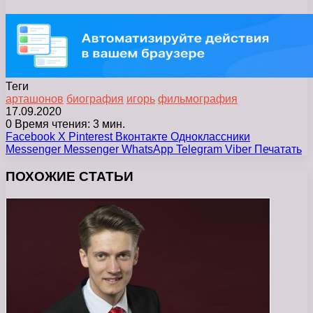
Теги
арташонов
биография
игорь
фильмография
17.09.2020
0
Время чтения: 3 мин.
Facebook
X
Pinterest
Вконтакте
Одноклассники
Messenger
Messenger
WhatsApp
Telegram
Viber
Печатать
ПОХОЖИЕ СТАТЬИ