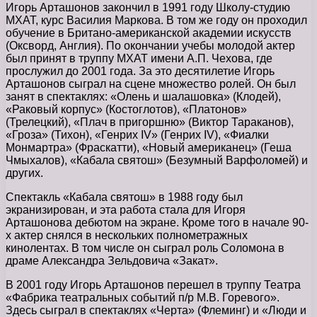
Игорь Арташонов закончил в 1991 году Школу-студию
МХАТ, курс Василия Маркова. В том же году он проходил
обучение в Британо-американской академии искусств
(Оксворд, Англия). По окончании учебы молодой актер
был принят в труппу МХАТ имени А.П. Чехова, где
прослужил до 2001 года. За это десятилетие Игорь
Арташонов сыграл на сцене множество ролей. Он был
занят в спектаклях: «Олень и шалашовка» (Клодей),
«Раковый корпус» (Костоглотов), «Платонов»
(Трелецкий), «Плач в пригоршню» (Виктор Тараканов),
«Гроза» (Тихон), «Генрих IV» (Генрих IV), «Фиалки
Монмартра» (Фраскатти), «Новый американец» (Геша
Чмыхалов), «Кабала святош» (Безумный Варфоломей) и
других.
Спектакль «Кабала святош» в 1988 году был
экранизирован, и эта работа стала для Игоря
Арташонова дебютом на экране. Кроме того в начале 90-
х актер снялся в нескольких полнометражных
кинолентах. В том числе он сыграл роль Соломона в
драме Александра Зельдовича «Закат».
В 2001 году Игорь Арташонов перешел в труппу Театра
«Фабрика театральных событий п/р М.В. Горевого».
Здесь сыграл в спектаклях «Черта» (Флеминг) и «Люди и