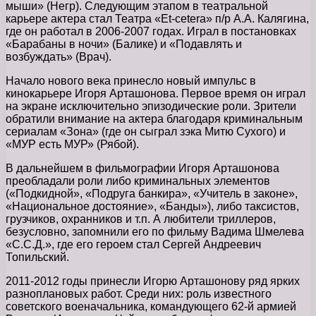
мыши» (Негр). Следующим этапом в театральной
карьере актера стал Театра «Et-cetera» п/р А.А. Калягина,
где он работал в 2006-2007 годах. Играл в постановках
«Барабаны в ночи» (Балике) и «Подавлять и
возбуждать» (Врач).
Начало нового века принесло новый импульс в
кинокарьере Игоря Арташонова. Первое время он играл
на экране исключительно эпизодические роли. Зрители
обратили внимание на актера благодаря криминальным
сериалам «Зона» (где он сыграл зэка Митю Сухого) и
«МУР есть МУР» (Рябой).
В дальнейшем в фильмографии Игоря Арташонова
преобладали роли либо криминальных элементов
(«Подкидной», «Подруга банкира», «Учитель в законе»,
«Национальное достояние», «Банды»), либо таксистов,
грузчиков, охранников и т.п. А любители триллеров,
безусловно, запомнили его по фильму Вадима Шмелева
«С.С.Д.», где его героем стал Сергей Андреевич
Топильский.
2011-2012 годы принесли Игорю Арташонову ряд ярких
разноплановых работ. Среди них: роль известного
советского военачальника, командующего 62-й армией