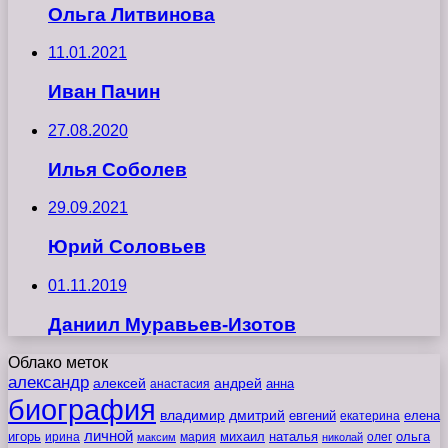
Ольга Литвинова
11.01.2021
Иван Пачин
27.08.2020
Илья Соболев
29.09.2021
Юрий Соловьев
01.11.2019
Даниил Муравьев-Изотов
Облако меток
александр
алексей
андрей
анна
анастасия
биография
владимир
дмитрий
евгений
екатерина
елена
личной
игорь
наталья
ольга
ирина
мария
михаил
олег
максим
николай