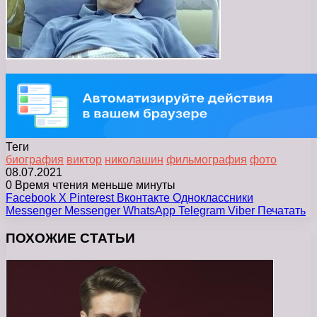
Теги
биография
виктор
николашин
фильмография
фото
08.07.2021
0
Время чтения меньше минуты
Facebook
X
Pinterest
Вконтакте
Одноклассники
Messenger
Messenger
WhatsApp
Telegram
Viber
Печатать
ПОХОЖИЕ СТАТЬИ