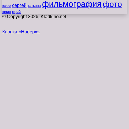
фильмография
фото
сергей
татьяна
павел
юлия
юрий
© Copyright 2026, Kladkino.net
Кнопка «Наверх»