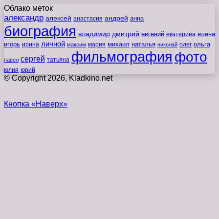
Облако меток
александр
алексей
андрей
анна
анастасия
биография
владимир
дмитрий
евгений
екатерина
елена
личной
игорь
наталья
ольга
ирина
мария
михаил
олег
максим
николай
фильмография
фото
сергей
татьяна
павел
юлия
юрий
© Copyright 2026, Kladkino.net
Кнопка «Наверх»