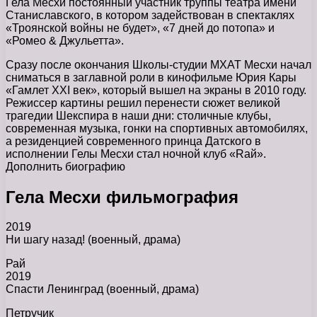
Гела Месхи постоянный участник труппы театра имени
Станиславского, в котором задействован в спектаклях
«Троянской войны не будет», «7 дней до потопа» и
«Ромео & Джульетта».
Сразу после окончания Школы-студии МХАТ Месхи начал
сниматься в заглавной роли в кинофильме Юрия Кары
«Гамлет XXI век», который вышел на экраны в 2010 году.
Режиссер картины решил перенести сюжет великой
трагедии Шекспира в наши дни: столичные клубы,
современная музыка, гонки на спортивных автомобилях,
а резиденцией современного принца Датского в
исполнении Гелы Месхи стал ночной клуб «Rай».
Дополнить биографию
Гела Месхи фильмография
2019
Ни шагу назад! (военный, драма)
Рай
2019
Спасти Ленинград (военный, драма)
Петручик