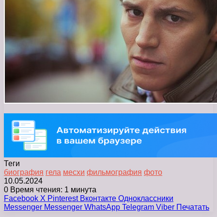
Теги
биография
гела
месхи
фильмография
фото
10.05.2024
0
Время чтения: 1 минута
Facebook
X
Pinterest
Вконтакте
Одноклассники
Messenger
Messenger
WhatsApp
Telegram
Viber
Печатать