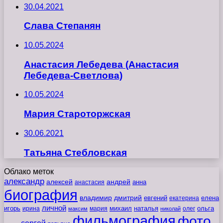
30.04.2021
Слава Степанян
10.05.2024
Анастасия Лебедева (Анастасия
Лебедева-Светлова)
10.05.2024
Мария Староторжская
30.06.2021
Татьяна Стебловская
Облако меток
александр
алексей
андрей
анна
анастасия
биография
владимир
дмитрий
евгений
екатерина
елена
личной
игорь
наталья
ольга
ирина
мария
михаил
олег
максим
николай
фильмография
фото