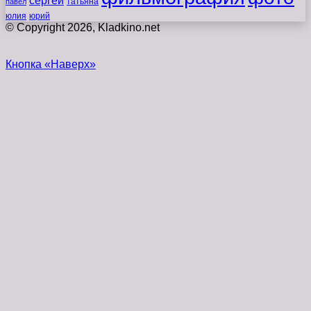
сергей
татьяна
павел
юлия
юрий
© Copyright 2026, Kladkino.net
Кнопка «Наверх»