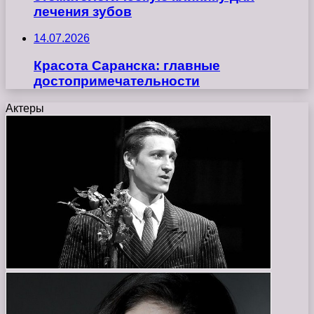
лечения зубов
14.07.2026
Красота Саранска: главные
достопримечательности
Актеры