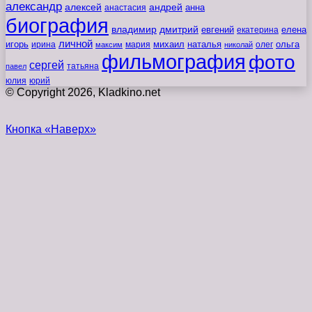
александр
алексей
андрей
анна
анастасия
биография
владимир
дмитрий
евгений
екатерина
елена
личной
игорь
наталья
ольга
ирина
мария
михаил
олег
максим
николай
фильмография
фото
сергей
татьяна
павел
юлия
юрий
© Copyright 2026, Kladkino.net
Кнопка «Наверх»