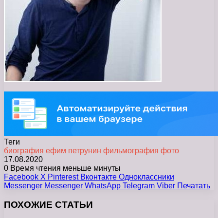
Теги
биография
ефим
петрунин
фильмография
фото
17.08.2020
0
Время чтения меньше минуты
Facebook
X
Pinterest
Вконтакте
Одноклассники
Messenger
Messenger
WhatsApp
Telegram
Viber
Печатать
ПОХОЖИЕ СТАТЬИ