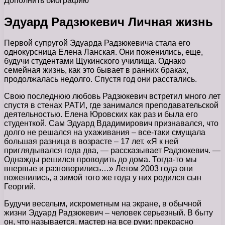
Дополнить биографию
Эдуард Радзюкевич Личная жизнь
Первой супругой Эдуарда Радзюкевича стала его
однокурсница Елена Ланская. Они поженились, еще,
будучи студентами Щукинского училища. Однако
семейная жизнь, как это бывает в ранних браках,
продолжалась недолго. Спустя год они расстались.
Свою последнюю любовь Радзюкевич встретил много лет
спустя в стенах РАТИ, где занимался преподавательской
деятельностью. Елена Юровских как раз и была его
студенткой. Сам Эдуард Вдадимирович признавался, что
долго не решался на ухаживания – все-таки смущала
большая разница в возрасте – 17 лет. «Я к ней
приглядывался года два, — рассказывает Радзюкевич. —
Однажды решился проводить до дома. Тогда-то мы
впервые и разговорились…» Летом 2003 года они
поженились, а зимой того же года у них родился сын
Георгий.
Будучи веселым, искрометным на экране, в обычной
жизни Эдуард Радзюкевич – человек серьезный. В быту
он, что называется, мастер на все руки: прекрасно