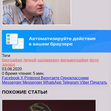
Теги
биография
личной
радзюкевич
фильмография
фото
эдуард
03.08.2020
0
Время чтения: 5 мин.
Facebook
X
Pinterest
Вконтакте
Одноклассники
Messenger
Messenger
WhatsApp
Telegram
Viber
Печатать
ПОХОЖИЕ СТАТЬИ