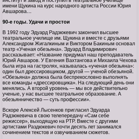
институт и завод и поступил в театральное училище
имени Щукина на курс народного артиста России Юрия
Авшарова…
90-е годы. Удачи и простои
В 1992 году Эдуард Радзюкевич закончил высшее
театральное училище им. Щукина и вместе с друзьями
Александром Жигалкиным и Виктором Бакиным основал
театр «Ученая обезьяна». Эдуард Владимирович
рассказывает: «Название придумал наш преподаватель
Юрий Авшаров. У Евгения Вахтангова и Михаила Чехова
была игра на гастролях, называлась «ученая обезьяна»:
один был дрессировщиком, другой — ученой обезьяной.
«Обезьяна» должна была беспрекословно выполнять
все команды «дрессировщика». На следующий день они
менялись. А второй уровень — мы все действительно
ученые, у нас высшее театральное образование. А
обезьянничество — суть профессии».
Вскоре Алексей Лысенков пригласил Эдуарда
Радзюкевича в свою телепередачу «Сам себе
режиссер», выходящую на РТР. Вместе с другими
артистами Раздюкевич почти десять лет занимался
сочинением текстов и озвучиванием сюжетов.