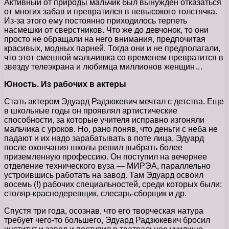
Активный от природы мальчик был вынужден отказаться
от многих забав и превратился в невысокого толстячка.
Из-за этого ему постоянно приходилось терпеть
насмешки от сверстников. Что же до девчонок, то они
просто не обращали на него внимания, предпочитая
красивых, модных парней. Тогда они и не предполагали,
что этот смешной мальчишка со временем превратится в
звезду телеэкрана и любимца миллионов женщин…
Юность. Из рабочих в актеры
Стать актером Эдуард Радзюкевич мечтал с детства. Еще
в школьные годы он проявлял артистические
способности, за которые учителя исправно изгоняли
мальчика с уроков. Но, рано поняв, что деньги с неба не
падают и их надо зарабатывать в поте лица, Эдуард
после окончания школы решил выбрать более
приземленную профессию. Он поступил на вечернее
отделение технического вуза — МИРЭА, параллельно
устроившись работать на завод. Там Эдуард освоил
восемь (!) рабочих специальностей, среди которых были:
столяр-краснодеревщик, слесарь-сборщик и др.
Спустя три года, осознав, что его творческая натура
требует чего-то большего, Эдуард Радзюкевич бросил