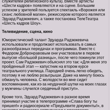
служителей религиозного культа). Вместе артисты
«Шести кадров» появляются и на сцене. Большим
успехом у зрителей пользуется спектакль «Ворожея или
сеанс любовной магии», режиссером которого является
Эдуард Радзюкевич, а также постановка ТелеТеатра
«Шесть кадров Шоу».
Телевидение, сцена, кино
Юмористический талант Эдуарда Радзюкевича
использовали и продолжают использовать в самых
разнообразных передачах и программах. Вместе с
Федором Добронравовым они участвовали в первом
выпуске «Большой разницы», после чего покинули этот
проект. Сам Радзюкевич объяснял это так: «Для меня это
пройденный этап — капустник на втором курсе
театрального училища. Пародией очень легко обидеть,
поэтому я не люблю розыгрыши. Даже на минуту боюсь
обмануть человека. С молодости во мне сидит
воспоминание, как из-за неудачной шутки на моих глазах
у мужчины случился сердечный приступ».
Кроме того, Эдуард Радзюкевич в разное время
принимал участие в телепрограмме «Слава богу ты
пришел!» и радиосериале «Предъявите документы!», в