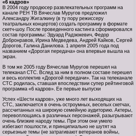
«6 кадров»
В 2004 году продюсер развлекательных программ на
канале РЕН ТВ Вячеслав Муругов предложил
Александру Жигалкину (в ту пору режиссеру
театральных концертов) создать программу в формате
скетч-шоу. После проведенного кастинга сформировался
состав программы: Эдуард Радзюкевич, Федор
Добронравов, Ирина Медведева, Андрей Кайков, Сергей
Дорогов, Галина Данилова. 1 апреля 2005 года под
названием «Дорогая передача» она впервые вышла на
экран.
В том же 2005 году Вячеслав Муругов перешел на
телеканал СТС. Вслед за ним в полном составе перешел
и весь коллектив «Дорогой передачи». Так на телеканале
СТС родилась, ставшая впоследствии супер рейтинговой
программа «6 кадров». Ее первые выпуски
Успех «Шести кадров», уже много лет выходящих на
СТС, заключается в очень остроумных, веселых скетчах,
рассчитанных на широкую семейную аудиторию. Актеры,
перевоплощаясь в различных персонажей, разыгрывают
очень близкие народу темы. При этом они умело
избегают пошлости, и принципиально не шутят на
серьезные темы (не затрагивают ветеранов войны,