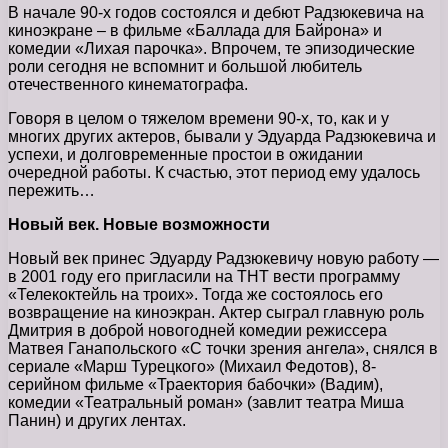
В начале 90-х годов состоялся и дебют Радзюкевича на
киноэкране – в фильме «Баллада для Байрона» и
комедии «Лихая парочка». Впрочем, те эпизодические
роли сегодня не вспомнит и большой любитель
отечественного кинематографа.
Говоря в целом о тяжелом времени 90-х, то, как и у
многих других актеров, бывали у Эдуарда Радзюкевича и
успехи, и долговременные простои в ожидании
очередной работы. К счастью, этот период ему удалось
пережить…
Новый век. Новые возможности
Новый век принес Эдуарду Радзюкевичу новую работу —
в 2001 году его пригласили на ТНТ вести программу
«Телекоктейль на троих». Тогда же состоялось его
возвращение на киноэкран. Актер сыграл главную роль
Дмитрия в доброй новогодней комедии режиссера
Матвея Ганапольского «С точки зрения ангела», снялся в
сериале «Марш Турецкого» (Михаил Федотов), 8-
серийном фильме «Траектория бабочки» (Вадим),
комедии «Театральный роман» (завлит театра Миша
Панин) и других лентах.