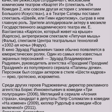
качестве режиссера сотрудничал с московским
комическим театром «Квартет И» (спектакль «Ля
Комедия 2, или совсем другая история с элементами
Большого Искусства»), а в Театре Сатиры поставил
спектакль «Швейк, или Гимн идиотизму», сыграв в нем
главную роль. Зрители аплодировали актеру в мюзикле
Государственного академического театра им. Е.
Вахтангова «Карлсон, который живет на крыше»
(Карлсон), антрепризном спектакле «Летучая мышь»
(Фальк), спектакле Центра театральных технологий
«1002-ая ночь» (Фарух).
В кино Эдуард Радзюкевич также обычно появляется в
юмористических ролях. Один из самых его известных
экранных персонажей — Эдуард Владимирович
Радуевич, руководитель агентства «Праздник! Праздник!
Праздник!» из популярного сериала «Папины дочки».
Персонаж был создан актером в стиле «Шести кадров»
— ярко, гротескно, искрометно.
Среди других героев Радзюкевича: директор рекламного
агентства Борис Иннокентьевич в комедии «Три
полуграции» (2006), Метлицкий в сериале «Агония
страха», кандидат в депутаты Петр Соломатин в комедии
«На измене» (2009), киллер Рудольф в комедии «Все
включено!» (2011).