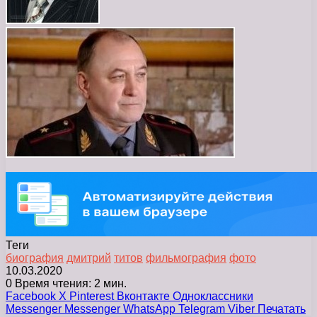
Теги
биография
дмитрий
титов
фильмография
фото
10.03.2020
0
Время чтения: 2 мин.
Facebook
X
Pinterest
Вконтакте
Одноклассники
Messenger
Messenger
WhatsApp
Telegram
Viber
Печатать