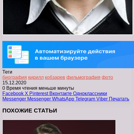
Теги
биография
кирилл
кобзарев
фильмография
фото
15.12.2020
0
Время чтения меньше минуты
Facebook
X
Pinterest
Вконтакте
Одноклассники
Messenger
Messenger
WhatsApp
Telegram
Viber
Печатать
ПОХОЖИЕ СТАТЬИ