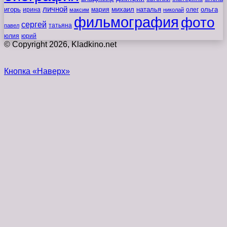
личной
игорь
наталья
ольга
ирина
мария
михаил
олег
максим
николай
фильмография
фото
сергей
татьяна
павел
юлия
юрий
© Copyright 2026, Kladkino.net
Кнопка «Наверх»